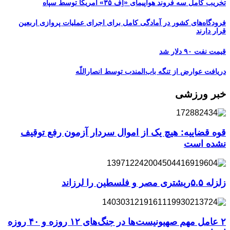
تخریب کامل سه فروند هواپیمای «اِف ۳۵» آمریکا توسط سپاه
فرودگاه‌های کشور در آمادگی کامل برای اجرای عملیات پروازی اربعین
قرار دارند
قیمت نفت ۹۰ دلار شد
دریافت عوارض از تنگه باب‌المندب توسط انصاراللّه
خبر ورزشی
قوه قضاییه: هیچ یک از اموال سردار آزمون رفع توقیف
نشده است
زلزله ۵.۵ریشتری مصر و فلسطین را لرزاند
۲ عامل مهم صهیونیست‌ها در جنگ‌های ۱۲ روزه و ۴۰ روزه