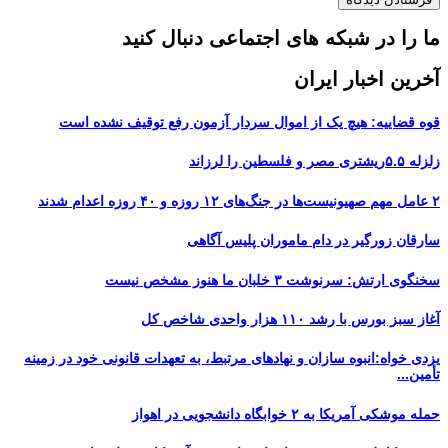
ما را در شبکه های اجتماعی دنبال کنید
آخرین اخبار ایران
قوه قضاییه: هیچ یک از اموال سردار آزمون رفع توقیف نشده است
زلزله ۵.۵ریشتری مصر و فلسطین را لرزاند
۲ عامل مهم صهیونیست‌ها در جنگ‌های ۱۲ روزه و ۴۰ روزه اعدام شدند
سارقان زورگیر در دام ماموران پلیس آگاهی
سخنگوی ارتش: سرنوشت ۳ خلبان ما هنوز مشخص نیست
آغاز سبز بورس با رشد ۱۱۰ هزار واحدی شاخص کل
یزدی خواه:انبوه سازان و نهادهای مرتبط، به تعهدات قانونی خود در زمینه
تأمین...
حمله موشکی آمریکا به ۲ خوابگاه دانشجویی در اهواز