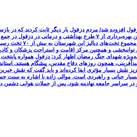
ظرفیت درمانی دزفول افزوده شد/ مردم دزفول بار دیگر ثابت کردند که
دیالیز به مجموعه بیمارستان
نبخشی و همچنین مرکز اقامت و استراحت پزشکان و کادر در
ا به‌ویژه شهدای جنگ رمضان اظهار کرد: دزفول همواره پایتخت 
یدآفرینی، همچون روزهای دفاع مقدس، پیشگام هستند. استاندار
زیز نقش بسیار مؤثری ایفا کرده‌اند و باید گفت که نقش خی
بسیار حیاتی و راهبردی است. موالی زاده با اشاره به سنت ح
کو در سراسر جامعه نهادینه شود. پس از حملات هوایی دشمن در