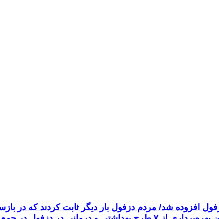
ظرفیت درمانی دزفول افزوده شد/ مردم دزفول بار دیگر ثابت کردند که