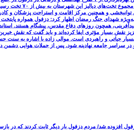
دیالیز به مجموعه بیمارستان
نبخشی و همچنین مرکز اقامت و استراحت پزشکان و کادر در
ا به‌ویژه شهدای جنگ رمضان اظهار کرد: دزفول همواره پایتخت 
یدآفرینی، همچون روزهای دفاع مقدس، پیشگام هستند. استاندار
زیز نقش بسیار مؤثری ایفا کرده‌اند و باید گفت که نقش خی
بسیار حیاتی و راهبردی است. موالی زاده با اشاره به سنت ح
کو در سراسر جامعه نهادینه شود. پس از حملات هوایی دشمن در
ظرفیت درمانی دزفول افزوده شد/ مردم دزفول بار دیگر ثابت کردند که