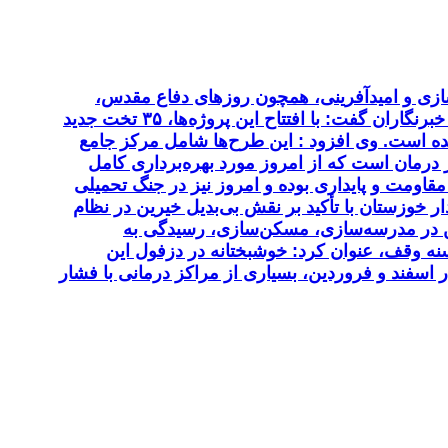
 در بازسازی و امیدآفرینی، همچون روزهای دفاع مقدس،
پیشگام هستند سید محمدرضا موالی‌زاده، امروز در حاشیه آیین بهره‌برداری از ۷ طرح بهداشتی و درمانی در دزفول در جمع خبرنگاران گفت: با افتتاح این پروژه‌ها، ۳۵ تخت جدید
ی دزفول افزوده شده و هم‌اکنون مجموع تخت‌های دیالیز این شهرستان به بیش از ۷۰ تخت رسیده است. وی افزود : این طرح‌ها شامل مرکز جامع
مان است که از امروز مورد بهره‌برداری کامل
مقاومت و پایداری بوده و امروز نیز در جنگ تحمیلی
 خوزستان با تأکید بر نقش بی‌بدیل خیرین در نظام
رین در مدرسه‌سازی، مسکن‌سازی، رسیدگی به
سنه وقف، عنوان کرد: خوشبختانه در دزفول این
 اسفند و فروردین، بسیاری از مراکز درمانی با فشار