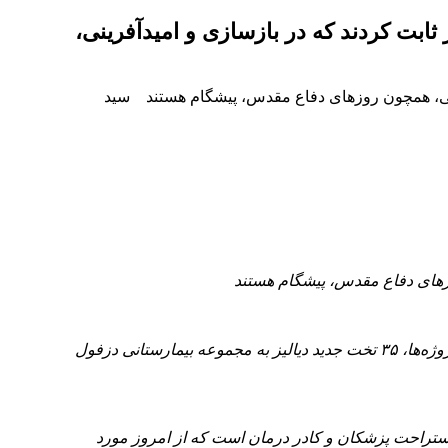
 دیگر ثابت کردند که در بازسازی و امیدآفرینی،
 امیدآفرینی، همچون روزهای دفاع مقدس، پیشگام هستند سید
سید محمدرضا موالی‌زاده، امروز در حاشیه آیین بهره‌برداری از ۷ طرح بهداشتی و درمانی در دزفول در جمع خبرنگاران گفت: با افتتاح این پروژه‌ها، ۳۵ تخت جدید دیالیز به مجموعه بیمارستانی دزفول
تراحت پزشکان و کادر درمان است که از امروز مورد