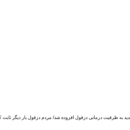
ن: ۳۵ تخت دیالیز جدید به ظرفیت درمانی دزفول افزوده شد/ مردم دزفول بار دیگ