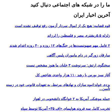
ما را در شبکه های اجتماعی دنبال کنید
آخرین اخبار ایران
قوه قضاییه: هیچ یک از اموال سردار آزمون رفع توقیف نشده است
زلزله ۵.۵ریشتری مصر و فلسطین را لرزاند
۲ عامل مهم صهیونیست‌ها در جنگ‌های ۱۲ روزه و ۴۰ روزه اعدام شدند
سارقان زورگیر در دام ماموران پلیس آگاهی
سخنگوی ارتش: سرنوشت ۳ خلبان ما هنوز مشخص نیست
آغاز سبز بورس با رشد ۱۱۰ هزار واحدی شاخص کل
یزدی خواه:انبوه سازان و نهادهای مرتبط، به تعهدات قانونی خود در زمینه
تأمین...
حمله موشکی آمریکا به ۲ خوابگاه دانشجویی در اهواز
تخریب کامل سه فروند هواپیمای «اِف ۳۵» آمریکا توسط سپاه