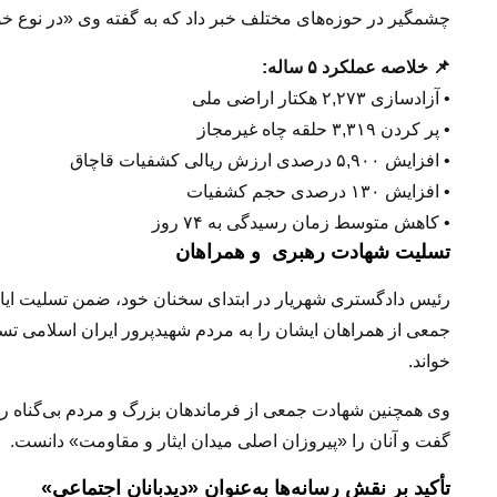
چشمگیر در حوزه‌های مختلف خبر داد که به گفته وی «در نوع خو
📌 خلاصه عملکرد ۵ ساله:
• آزادسازی
۲,۲۷۳ هکتار
اراضی ملی
• پر کردن
۳,۳۱۹ حلقه
چاه غیرمجاز
• افزایش
۵,۹۰۰ درصدی
ارزش ریالی کشفیات قاچاق
• افزایش
۱۳۰ درصدی
حجم کشفیات
• کاهش متوسط زمان رسیدگی به
۷۴ روز
تسلیت شهادت رهبری و همراهان
رئیس دادگستری شهریار در ابتدای سخنان خود، ضمن تسلیت ایام
جمعی از همراهان ایشان را به مردم شهیدپرور ایران اسلامی تس
خواند.
وی همچنین شهادت جمعی از فرماندهان بزرگ و مردم بی‌گناه را
گفت و آنان را «پیروزان اصلی میدان ایثار و مقاومت» دانست.
تأکید بر نقش رسانه‌ها به‌عنوان «دیدبانان اجتماعی»