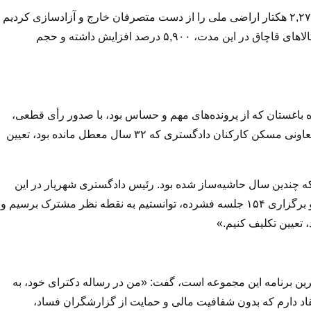
رئیس دادگستری با ذکر چند نمونه از اقدامات کلان، گفت: «ما ۲,۲۷۳ هکتار اراضی ملی را از دست متصرفان خارج و آزادسازی کردیم
و ۳,۳۱۹ حلقه چاه غیرمجاز را پر کردیم. ارزش ریالی کشفیات کالاهای قاچاق در این مدت، ۵,۹۰۰ درصد افزایش داشته و حجم
ه باغستان که از پرونده‌های مهم و حساس بود، با صدور رأی قطعی،
منجر به محکومیت هفت نفر از ۹ نفر متهم شد. همچنین پرونده تعاونی مسکن کارکنان دادگستری که ۳۲ سال معطل مانده بود، تعیین
که چندین سال حاشیه‌ساز شده بود. رئیس دادگستری شهریار در این
خصوص گفت: «با تشکیل شورای داوری متشکل از متخصصین و برگزاری ۱۵۴ جلسه فشرده، توانستیم به نقطه نظر مشترک برسیم و
‌ترین برنامه این مجموعه است، گفت: «من در رساله دکترای خود، به
قاد دارم که بدون شفافیت مالی و حمایت از گزارشگران فساد،