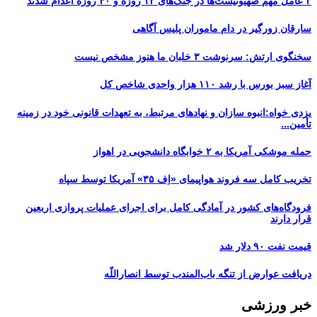
۲ عامل مهم صهیونیست‌ها در جنگ‌های ۱۲ روزه و ۴۰ روزه اعدام شدند
سارقان زورگیر در دام ماموران پلیس آگاهی
سخنگوی ارتش: سرنوشت ۳ خلبان ما هنوز مشخص نیست
آغاز سبز بورس با رشد ۱۱۰ هزار واحدی شاخص کل
یزدی خواه:انبوه سازان و نهادهای مرتبط، به تعهدات قانونی خود در زمینه
تأمین...
حمله موشکی آمریکا به ۲ خوابگاه دانشجویی در اهواز
تخریب کامل سه فروند هواپیمای «اِف ۳۵» آمریکا توسط سپاه
فرودگاه‌های کشور در آمادگی کامل برای اجرای عملیات پروازی اربعین
قرار دارند
قیمت نفت ۹۰ دلار شد
دریافت عوارض از تنگه باب‌المندب توسط انصاراللّه
خبر ورزشی