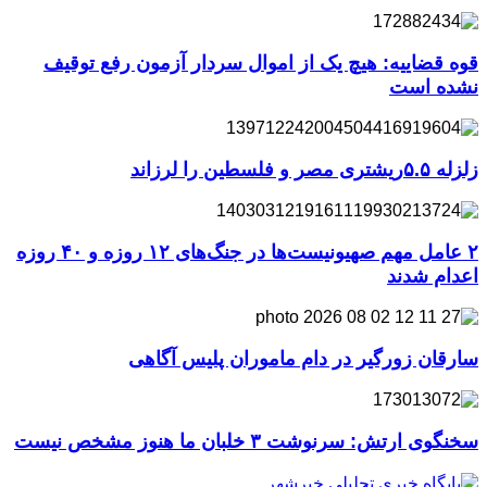
قوه قضاییه: هیچ یک از اموال سردار آزمون رفع توقیف
نشده است
زلزله ۵.۵ریشتری مصر و فلسطین را لرزاند
۲ عامل مهم صهیونیست‌ها در جنگ‌های ۱۲ روزه و ۴۰ روزه
اعدام شدند
سارقان زورگیر در دام ماموران پلیس آگاهی
سخنگوی ارتش: سرنوشت ۳ خلبان ما هنوز مشخص نیست