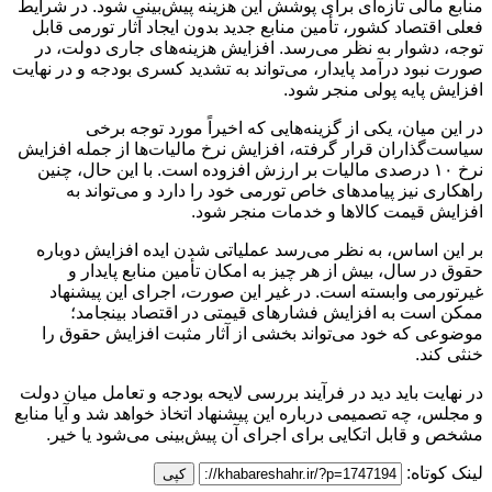
منابع مالی تازه‌ای برای پوشش این هزینه پیش‌بینی شود. در شرایط
فعلی اقتصاد کشور، تأمین منابع جدید بدون ایجاد آثار تورمی قابل
توجه، دشوار به نظر می‌رسد. افزایش هزینه‌های جاری دولت، در
صورت نبود درآمد پایدار، می‌تواند به تشدید کسری بودجه و در نهایت
افزایش پایه پولی منجر شود.
در این میان، یکی از گزینه‌هایی که اخیراً مورد توجه برخی
سیاست‌گذاران قرار گرفته، افزایش نرخ مالیات‌ها از جمله افزایش
نرخ ۱۰ درصدی مالیات بر ارزش افزوده است. با این حال، چنین
راهکاری نیز پیامدهای خاص تورمی خود را دارد و می‌تواند به
افزایش قیمت کالاها و خدمات منجر شود.
بر این اساس، به نظر می‌رسد عملیاتی شدن ایده افزایش دوباره
حقوق در سال، بیش از هر چیز به امکان تأمین منابع پایدار و
غیرتورمی وابسته است. در غیر این صورت، اجرای این پیشنهاد
ممکن است به افزایش فشارهای قیمتی در اقتصاد بینجامد؛
موضوعی که خود می‌تواند بخشی از آثار مثبت افزایش حقوق را
خنثی کند.
در نهایت باید دید در فرآیند بررسی لایحه بودجه و تعامل میان دولت
و مجلس، چه تصمیمی درباره این پیشنهاد اتخاذ خواهد شد و آیا منابع
مشخص و قابل اتکایی برای اجرای آن پیش‌بینی می‌شود یا خیر.
لینک کوتاه:
کپی