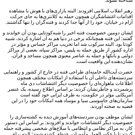
شناخته نشوند.
رهبر انقلاب اسلامی افزودند: البته بازاری‌های با هوش با مشاهده
اقدامات اغتشاشگران همچون حمله به کلانتری‌ها به جای حرکت
آرام در خیابان، خود را از آنها جدا کردند و فتنه‌گران را تنها گذاشتند.
ایشان دومین خصوصیت فتنه اخیر را شبه‌کودتایی بودن آن خواندند و
گفتند: این فتنه همچنانکه برخی در دنیا هم به آن اشاره کردند، شبیه
کودتا بود. البته سرکوب شد اما تخریب مراکز حساس و مؤثر در
اداره کشور از طریق حمله به پلیس، مراکز سپاه، بعضی از مراکز
دولتی و بانکها و حمله به عناصر معنوی همچون مساجد و قرآن،
نشان‌دهنده این واقعیت است.
حضرت آیت‌الله خامنه‌ای طراحی فتنه در خارج از کشور و راهنمایی
سردسته‌های داخلی آن با استفاده از امکانات مختلف همچون
اطلاعات ماهواره‌ای را خصوصیت دیگر اغتشاشات دی ماه
برشمردند و خاطرنشان کردند: بر اساس اطلاع رسیده، یک عنصر
آمریکایی مؤثر در حکومت، به طرف ایرانی خود گفته است
سازمان‌های جاسوسی سیا و موساد همه امکانات خود را در این
قضیه به صحنه آوردند.
ایشان موظف بودن سردسته‌های آموزش دیده به کشته‌سازی را
خصوصیت دیگر اغتشاشات خواندند و افزودند: بر اساس این دستور
کار، به مراکز نظامی و انتظامی با سلاح‌های شخصی پیشرفته حمله
کردند تا با عکس‌العمل مأموران، عده‌ای کشته شوند؛ البته برای