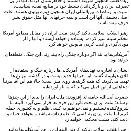
زیاده‌طلب همچون آمریکا دانستند و خاطرنشان کردند: آنها در پی
تصرف ایران و بازگرداندن تسلط خود بر منابع، نفت، سیاست،
امنیت و ارتباطات بین‌المللی ایران همچون دوره پهلوی هستند. علت
اصلی دشمنی آنها این است و بقیه حرفهای آنها مثل حقوق بشر
حرف مفت است.
رهبر انقلاب اسلامی تأکید کردند: ملت ایران در مقابل مطامع آمریکا
محکم سینه سپر کرده، ایستاده و خواهد ایستاد و آنها را از
موذی‌گری و اذیت کردن مأیوس خواهد کرد.
آمریکایی‌ها بدانند اگر دوباره جنگی راه بیندازند، این جنگ، منطقه‌ای
خواهد بود
ایشان با اشاره به تهدیدهای آمریکایی‌ها درباره جنگ و استفاده از
فلان هواپیما، گفتند: این حرفها جدید نیست و در گذشته نیز بارها
تهدید می‌کردند که همه گزینه‌ها روی میز است؛ حالا هم این آقا مرتباً
ادعاهایی از این قبیل می‌کند که ما ناو آورده‌ایم.
حضرت آیت‌الله خامنه‌ای افزودند: ملت ایران را نباید از این چیزها
ترساند؛ ملت ایران تحت تأثیر این حرف‌ها قرار نمی‌گیرد. البته ما
شروع‌کننده نیستیم و نمی‌خواهیم به کسی ظلم و به کشوری حمله
کنیم اما ملت ایران به کسی که طمع داشته باشد و بخواهد حمله و
اذیت کند، مشت محکمی خواهد زد.
رهبر انقلاب اسلامی تاکید کردند: البته این را هم آمریکایی‌ها بدانند