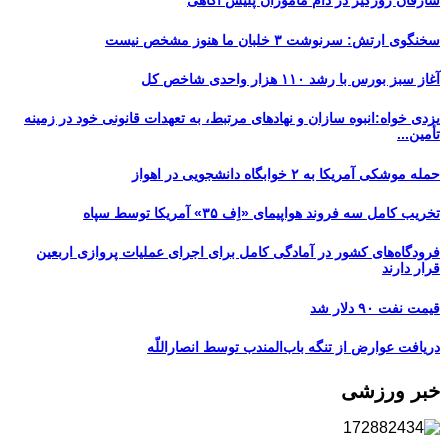
سارقان زورگیر در دام ماموران پلیس آگاهی
سخنگوی ارتش: سرنوشت ۳ خلبان ما هنوز مشخص نیست
آغاز سبز بورس با رشد ۱۱۰ هزار واحدی شاخص کل
یزدی خواه:انبوه سازان و نهادهای مرتبط، به تعهدات قانونی خود در زمینه
تأمین...
حمله موشکی آمریکا به ۲ خوابگاه دانشجویی در اهواز
تخریب کامل سه فروند هواپیمای «اِف ۳۵» آمریکا توسط سپاه
فرودگاه‌های کشور در آمادگی کامل برای اجرای عملیات پروازی اربعین
قرار دارند
قیمت نفت ۹۰ دلار شد
دریافت عوارض از تنگه باب‌المندب توسط انصاراللّه
خبر ورزشی