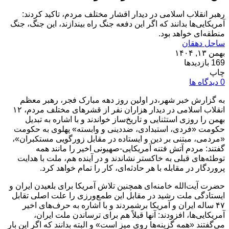
رهبر انقلاب اسلامی در دیدار اقشار مختلف مردم، تاکید کردند:
آمریکایی‌ها بدانند که اگر این دفعه جنگ راه بیندازند، این جنگ، جنگ
منطقه‌ای خواهد بود.
ساحل دهقان
بهمن ۱۳, ۱۴۰۴
169 بازدیدها
چاپ
0 دیدگاه ها
به گزارش خبر شهر،در اولین روز دهه مبارک فجر، رهبر معظم
انقلاب اسلامی در دیدار هزاران نفر از قشرهای مختلف مردم، ۱۲
بهمن را روزی استثنایی و تاریخ‌ساز خواندند و با اشاره به تبدیل
حکومت «فردی، استبدادی، ضددینی و وابسته» پهلوی به حکومت
«مردمی، مبتنی بر دین و ایستاده در مقابل زورگویی مستکبران»،
گفتند: مردم آتش فتنه آمریکایی-صهیونی اخیر را مانند همه
توطئه‌های قبلی به خاکستر نشاندند و در آینده هم، ملت با هدایت
پروردگار در مقابله با هر حادثه‌ای، کار را تمام خواهد کرد.
حضرت آیت‌الله خامنه‌ای همچنین تلاش آمریکا برای بلعیدن ایران و
ایستادگی ملت رشید در مقابل این طمع‌ورزی را علت اصلی تقابل
۴۷ ساله ایران و آمریکا برشمردند و با اشاره به حرف‌های اخیر
آمریکایی‌ها، افزودند: آنها قبلاً هم برای ترساندن ملت ایران،
می‌گفتند «همه گزینه‌ها روی میز است» و البته بدانند که اگر این بار