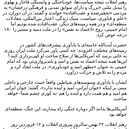
رهبر انقلاب نتیجه سیاست‌ها، خودباختگی و وابستگی قاجار و پهلوی
را تبدیل ملتی «بزرگ و دارای سوابق تمدنی و فرهنگیِ درخشان» به
مردمی «تحقیرشده و عقب‌افتاده» خواندند و گفتند: در آن دوران، در
«علم و فناوری، سیاست، سبک زندگی، اعتبار بین‌المللی، معادلات
منطقه‌ای» و در همه زمینه‌های دیگر، عقب‌افتاده شده بودیم اما
امام خمینی، روح «اعتماد به ‌نفس» را در ملت دمید و مسیر را ۱۸۰
درجه عوض کرد.
حضرت آیت‌الله خامنه‌ای با یادآوری پیشرفت‌های کشور در
زمینه‌های مختلف، افزودند: چه کسی باور می‌کرد ملت ایران روزی
به جایی برسد که آمریکایی‌ها از سلاح ساخت او کپی‌برداری کنند؟
این‌ها همه نتیجه اعتماد به ‌نفس و امید و بلندپروازی‌ئی بود که امام
خمینی به عنوان «مظهر امید و خودباوری»، در ملت ایجاد کرد و
مردم را به تلاش و حرکت درآورد.
ایشان با یادآوری وسوسه‌های شیاطین واقعاً خبیث خارجی و داخلی
مبنی بر اینکه «جوان ایرانی، امید و آینده ندارد»، گفتند: جوان ایرانی
هم امید و هم همت دارد و آینده را هم -به کوری چشم شما- خواهد
ساخت.
آمریکایی‌ها بدانند اگر دوباره جنگی راه بیندازند، این جنگ، منطقه‌ای
خواهد بود
رهبر انقلاب ۲۲ بهمن سالروز پیروزی انقلاب و ۱۲ فروردین روز