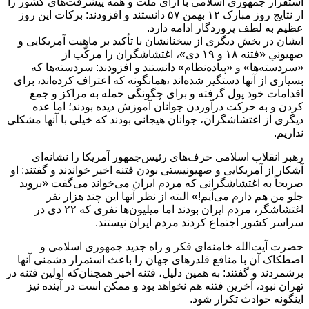
استقرار جمهوری اسلامی با آرای ملت و همه پیشرفت‌های کشور را
از نتایج روز مبارک ۱۲ بهمن ۵۷ دانستند و افزودند: برکات این روز
عظیم به لطف پروردگار ادامه دارد.
ایشان در بخش دیگری از سخنانشان با تأکید بر ماهیت آمریکایی و
صهیونیِ «فتنه ۱۸ و ۱۹ دی»، اغتشاشگران را مرکّب از
«سردسته‌ها» و «پیاده‌نظام» دانستند و افزودند: سردسته‌ها که
بسیاری از آنها دستگیر شده‌اند ،همانگونه که اعتراف کرده‌اند، برای
اقدامات خود پول گرفته و برای چگونگی حمله به مراکز و جمع
کردن و به حرکت درآوردن جوانان آموزش دیده بودند؛ اما عده
دیگری از اغتشاشگران، جوانان هیجانی بودند که خیلی با آنها مشکلی
نداریم.
رهبر انقلاب اسلامی حرف‌های رئیس‌جمهور آمریکا را نشانه‌ای
آشکار از آمریکایی و صهیونیستی بودن فتنه اخیر خواندند و گفتند: او
صریحاً به اغتشاشگرانی که مردم ایران می‌خواند می‌گفت «بروید
جلو من هم دارم می‌آیم!» البته از نظر آنها این چند هزار نفر
اغتشاشگر، مردم ایران بودند اما میلیون‌ها نفری که ۲۲ دی در
سراسر کشور اجتماع کردند مردم ایران نیستند.
حضرت آیت‌الله خامنه‌ای فکر و راه جدید جمهوری اسلامی و
اصطکاک آن با منافع قلدرهای جهان را باعث استمرار دشمنی آنها
برشمردند و گفتند: به همین دلیل، فتنه اخیر همچنان‌که اولین فتنه در
تهران نبود، آخرین فتنه هم نخواهد بود و ممکن است در آینده نیز
اینگونه حوادث تکرار شود.