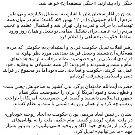
جنگی راه بیندازند، «جنگی منطقه‌ای» خواهد شد.
ایشان در آغاز سخنان‌شان با اشاره به استقبال یکپارچه و بی‌نظیر
مردم از امام خمینی(ره) در ۱۲ بهمن ۵۷، گفتند: امام در میان همه
تهدیدات، با جرأت و قدرت وارد تهران شد و استقبال عظیم و عجیب
مردم را به عاملی برای تشکیل نظامی نو تبدیل و همان روزِ ورود
اسقاط حکومت پادشاهی را اعلام کرد.
رهبر انقلاب تبدیل حکومت فردی و استبدادی به حکومتی که مردم
همه‌کاره آن هستند و تبدیل فرایند ضددینی مورد نظر پهلوی به
فرایندی اسلامی را دو خصوصیتِ نظامِ برخاسته از مجاهدت‌های
امام و ملت برشمردند و افزودند: اگر همه مسئولان به وظایف خود
عمل می‌کردند، حکومت واقعاً دینی شده بود اما در مجموع در فرایند
دینی و اسلامی پیشرفت کرده‌ایم.
حضرت آیت‌الله خامنه‌ای برگرداندن کشور به صاحبانش -یعنی ملت-
و قطع دست و نفوذ آمریکا از ایران را خصوصیت دیگر نظام
جمهوری اسلامی دانستند و گفتند: این خصوصیت، آمریکا را ناراحت
و دستپاچه کرد و از همان روز به دشمنی با ملت و نظام کشاند.
ایشان در تبیین ابعاد مردمی‌ بودن حکومت به ایجاد روحیه خودباوری
در ملت اشاره کردند و گفتند: امام حکیم، ملت را به توانایی‌های
بزرگ و ارزش‌های خود، آگاه و روحیه «نمی‌‎توانیم» را به باورِ بسیار
مهم «ما می‌توانیم» تبدیل کرد.