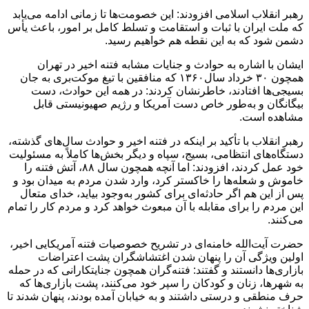
رهبر انقلاب اسلامی افزودند: این خصومت‌ها تا زمانی ادامه می‌یابد
که ملت ایران با ثبات و استقامت و تسلط کامل بر امور، باعث یأس
دشمن شود که به این نقطه هم خواهیم رسید.
ایشان با اشاره به حوادث و جنایات مشابه فتنه اخیر در تهران
همچون ۳۰ خرداد سال۱۳۶۰ که منافقین با تیغ موکت‌بری به جان
بسیجی‌ها افتادند، خاطرنشان کردند: در همه این حوادث، دست
بیگانگان و به‌طور خاص دست آمریکا و رژیم صهیونیستی قابل
مشاهده است.
رهبر انقلاب با تأکید بر اینکه در فتنه اخیر و حوادث سال‌های گذشته،
دستگاه‌های انتظامی، بسیج، سپاه و دیگر بخش‌ها کاملاً به مسئولیت
خود عمل کردند، افزودند: اما آنچه همچون سال ۸۸، آتش فتنه را
خاموش و شعله‌ها را خاکستر کرد، وارد شدن مردم به میدان بود و
پس از این هم اگر حادثه‌ای برای کشور به‌وجود بیاید، خدای متعال
این مردم را برای مقابله با آن مبعوث خواهد کرد و مردم کار را تمام
می‌کنند.
حضرت آیت‌الله خامنه‌ای در تشریح خصوصیات فتنه آمریکایی اخیر،
اولین ویژگی آن را پنهان شدن اغتشاشگران پشت اعتراضات
بازاری‌ها دانستند و گفتند: فتنه‌گران همچون جنایتکارانی که در حمله
به شهرها، زنان و کودکان را سپر خود می‌کنند، پشت بازاری‌ها که
حرف منطقی و درستی داشتند و به خیابان آمده بودند، پنهان شدند تا