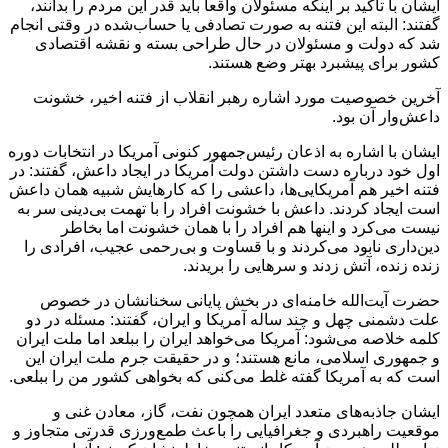
ایشان با تأکید بر اینکه مسئولان واقعاً باید قدر این مردم را بدانند،
گفتند: البته این فتنه به صورت تصادفی یا حساب‌شده در وقتی انجام
شد که دولت و مسئولان در حال طراحی بسته و نقشه اقتصادی
کشور برای پیشبرد بهتر وضع هستند.
آخرین خصوصیت مورد اشاره رهبر انقلاب از فتنه اخیر، خشونت
داعش‌وار آن بود.
ایشان با اشاره به اذعان رئیس‌جمهور کنونی آمریکا در انتخابات دوره
اول خود درباره دست داشتن دولت آمریکا در ایجاد داعش، گفتند: در
فتنه اخیر هم آمریکایی‌ها، داعشی را که کارهایش شبیه همان داعش
است ایجاد کردند. داعش با خشونت افراد را با تهمت بی‌دینی سر به
نیست می‌کرد و اینها هم افراد را با همان خشونت اما بخاطر
دین‌داری نابود می‌کردند و با قساوت و بی‌رحمی عجیب، افرادی را
زنده زنده، آتش زدند و سرهایی را بریدند.
حضرت آیت‌الله خامنه‌ای در بخش پایانی سخنان‎شان در خصوص
علت دشمنی چهل و چند ساله آمریکا و ایران، گفتند: مسئله در دو
کلمه خلاصه می‌شود: آمریکا می‌خواهد ایران را ببلعد اما ملت ایران
و جمهوری اسلامی، مانع هستند؛ و در حقیقت جرم ملت ایران این
است که به آمریکا گفته غلط می‌کنی که بخواهی کشور من را ببلعی.
ایشان جاذبه‌های متعدد ایران همچون نفت، گاز، معادن غنی و
موقعیت راهبردی و جغرافیایی را باعث طمع‌ورزی قدرتی متجاوز و