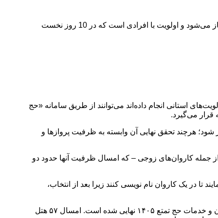
رئیس سازمان حج و زیارت اعلام کرد: ثبت‌نام قطعی کاروان‌های حج تمتع 1405 از ساعت 10 صبح روز شنبه 15 آذر در سامانه «حج من» آغاز می‌شود و اولویت با افرادی است که در 10 روز نخست
ت‌های استانی انجام داده‌اند می‌توانند از طریق سامانه «حج
شود؛ هرچند تحقق نهایی آن وابسته به ظرفیت پروازها و
ی مدنظر خود از جمله کاروان‌های زوجی – که امسال ظرفیت آنها حدود دو
 تا در یک کاروان نام نویسی کنند زیرا بعد از انتخاب،
رشیدیان همچنین بر تکمیل سریع مدارک از جمله گذرنامه و پرداخت مابه‌التفاوت هزینه‌ها تأکید کرد و گفت: کلیه قراردادهای مربوط به اسکان و خدمات حج تمتع ۱۴۰۵ نهایی شده است. امسال ۵۷ هتل