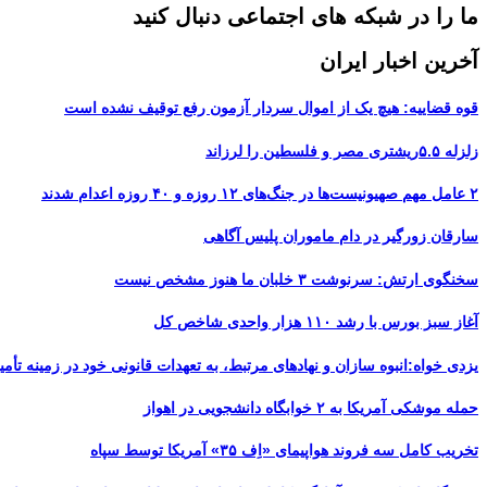
ما را در شبکه های اجتماعی دنبال کنید
آخرین اخبار ایران
قوه قضاییه: هیچ یک از اموال سردار آزمون رفع توقیف نشده است
زلزله ۵.۵ریشتری مصر و فلسطین را لرزاند
۲ عامل مهم صهیونیست‌ها در جنگ‌های ۱۲ روزه و ۴۰ روزه اعدام شدند
سارقان زورگیر در دام ماموران پلیس آگاهی
سخنگوی ارتش: سرنوشت ۳ خلبان ما هنوز مشخص نیست
آغاز سبز بورس با رشد ۱۱۰ هزار واحدی شاخص کل
یزدی خواه:انبوه سازان و نهادهای مرتبط، به تعهدات قانونی خود در زمینه تأمین
حمله موشکی آمریکا به ۲ خوابگاه دانشجویی در اهواز
تخریب کامل سه فروند هواپیمای «اِف ۳۵» آمریکا توسط سپاه