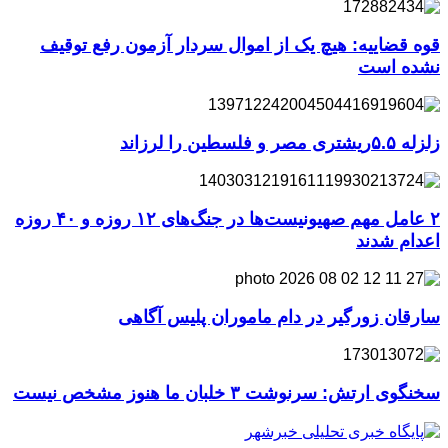
قوه قضاییه: هیچ یک از اموال سردار آزمون رفع توقیف
نشده است
زلزله ۵.۵ریشتری مصر و فلسطین را لرزاند
۲ عامل مهم صهیونیست‌ها در جنگ‌های ۱۲ روزه و ۴۰ روزه
اعدام شدند
سارقان زورگیر در دام ماموران پلیس آگاهی
سخنگوی ارتش: سرنوشت ۳ خلبان ما هنوز مشخص نیست