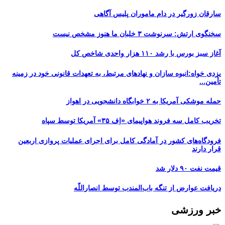
سارقان زورگیر در دام ماموران پلیس آگاهی
سخنگوی ارتش: سرنوشت ۳ خلبان ما هنوز مشخص نیست
آغاز سبز بورس با رشد ۱۱۰ هزار واحدی شاخص کل
یزدی خواه:انبوه سازان و نهادهای مرتبط، به تعهدات قانونی خود در زمینه
تأمین...
حمله موشکی آمریکا به ۲ خوابگاه دانشجویی در اهواز
تخریب کامل سه فروند هواپیمای «اِف ۳۵» آمریکا توسط سپاه
فرودگاه‌های کشور در آمادگی کامل برای اجرای عملیات پروازی اربعین
قرار دارند
قیمت نفت ۹۰ دلار شد
دریافت عوارض از تنگه باب‌المندب توسط انصاراللّه
خبر ورزشی