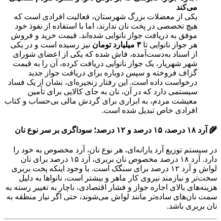
می‌کند
یکی از معضلات بزرگ شهرستان، فعالیت افرادی است که
هیچ تخصصی در پخت نان ندارند، اما با استفاده از نفوذ خود
موفق به دریافت جواز نانوایی شده‌اند. قیمت خرید و فروش
هر جواز نانوایی تا
۳ میلیارد تومان
نیز رسیده است و در یکی
از اسناد به‌دست‌آمده، فاش شده که یکی از اعضای شورای
شهر شهریار، یک جواز نانوایی دریافت کرده، آن را به قیمت
گزاف فروخته و سپس دوباره برای دریافت جواز جدید
درخواست داده است. این رفتار زنجیره‌ای، نشان از یک فساد
سیستمی دارد که در آن، نان به جای کالایی برای تأمین
معیشت مردم، به ابزاری برای گردش مالی بی‌حساب و کتاب
افرادی خاص تبدیل شده است.
🌾 آرد ۱۸ درصد، ۱۵ درصد و ۱۲ درصد؛ سوداگری بر سر نوع نان
در سیستم توزیع آرد یارانه‌ای، هر نوع نان، آرد مخصوص به خود را
دارد. آرد ۱۸ درصد مخصوص نان بربری، آرد ۱۵ درصد برای نان
لواش و آرد ۱۲ درصد برای سنگک است. با وجود اینکه پخت بربری
سخت‌تر و نیازمند نیروی کار ماهر و بیشتر است، نانواها به دلیل
هزینه‌های بالای اجاره جواز و فشار اقتصادی، ناچار به تغییر رسته به
سمت نان‌های ساده‌تر مانند لواش می‌شوند، حتی اگر نیاز منطقه به
نان بربری باشد.