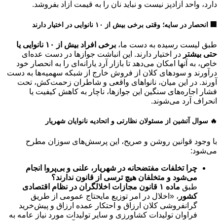
دارد، واحد آزادپز نیست و نباید نان را به قیمت آزاد بفروشد.
🏢 انحصار در سایه؛ وقتی برخی بیش از ۱۰ نانوایی در اختیار دارند
طبق لیست رسیده به دست ما،
برخی افراد بیش از ۱۰ نانوایی یا
حتی بیشتر
در اختیار دارند. این انباشت جوازها در دست عده‌ای
خاص، به آنها امکان می‌دهد تا بازار آرد یارانه‌ای را به انحصار خود
درآورند و سودهای کلان از فروش خارج از شبکه سهمیه‌ها به دست
آورند. در این میان، نانواهای واقعی و شاطران زحمت‌کش، تحت
فشار اجاره‌های سنگین این جوازها، ناچار به کاهش کیفیت یا
انحراف آرد می‌شوند.
🔥 سوال آتشین از مسئولان نظارتی و اتحادیه نانوایان شهریار
با وجود قوانین روشن و صریح، این پرسش‌های سوزان مطرح
می‌شود:
چرا تخلفات مفتضحانه در شهریار، علنی و بی‌پروا انجام
می‌شود و متخلفان هیچ ترسی از قانون ندارند؟
طبق
ماده ۱ قانون مجازات اخلالگران در نظام اقتصادی
کشور
، «اخلال در امر توزیع مایحتاج عمومی از طریق
گرانفروشی کلان ارزاق و احتکار عمده ارزاق و پیش‌خرید
فراوان تولیدات کشاورزی و سایر تولیدات مورد نیاز عامه به