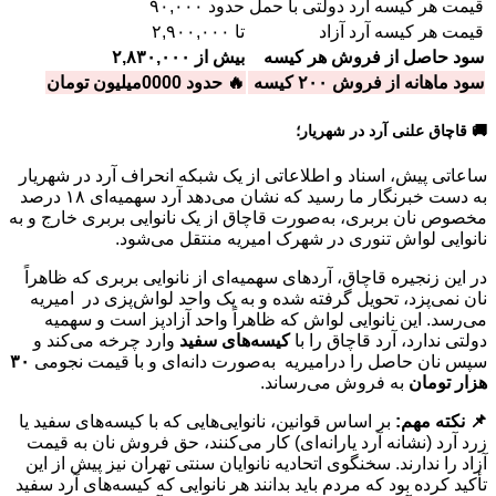
قیمت هر کیسه آرد دولتی با حمل
حدود ۹۰,۰۰۰
قیمت هر کیسه آرد آزاد
تا ۲,۹۰۰,۰۰۰
سود حاصل از فروش هر کیسه
بیش از ۲,۸۳۰,۰۰۰
سود ماهانه از فروش ۲۰۰ کیسه
🔥 حدود 0000میلیون تومان
🚚 قاچاق علنی آرد در شهریار؛
ساعاتی پیش، اسناد و اطلاعاتی از یک شبکه انحراف آرد در شهریار
به دست خبرنگار ما رسید که نشان می‌دهد آرد سهمیه‌ای ۱۸ درصد
مخصوص نان بربری، به‌صورت قاچاق از یک نانوایی بربری خارج و به
نانوایی لواش تنوری در شهرک امیریه منتقل می‌شود.
در این زنجیره قاچاق، آردهای سهمیه‌ای از نانوایی بربری که ظاهراً
نان نمی‌پزد، تحویل گرفته شده و به یک واحد لواش‌پزی در امیریه
می‌رسد. این نانوایی لواش که ظاهراً واحد آزادپز است و سهمیه
دولتی ندارد، آرد قاچاق را با
کیسه‌های سفید
وارد چرخه می‌کند و
سپس نان حاصل را درامیریه به‌صورت دانه‌ای و با قیمت نجومی
۳۰
هزار تومان
به فروش می‌رساند.
📌 نکته مهم:
بر اساس قوانین، نانوایی‌هایی که با کیسه‌های سفید یا
زرد آرد (نشانه آرد یارانه‌ای) کار می‌کنند، حق فروش نان به قیمت
آزاد را ندارند. سخنگوی اتحادیه نانوایان سنتی تهران نیز پیش از این
تأکید کرده بود که مردم باید بدانند هر نانوایی که کیسه‌های آرد سفید