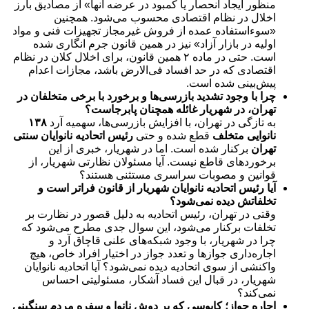
منظور ایجاد انحصار یا کمبود در عرضه آنها» از مصادیق بارز
اخلال در نظام اقتصادی محسوب می‌شود. همچنین
«سوءاستفاده عمده از فروش غیرمجاز تجهیزات فنی و مواد
اولیه در بازار آزاد» نیز در همین قانون جرم انگاری شده
است. حتی در ماده ۲ همین قانون، برای اخلال کلان در نظام
اقتصادی که در حد افساد فی‌الارض باشد، مجازات اعدام
پیش‌بینی شده است.
چرا با وجود تشدید بازرسی‌ها و برخورد با برخی متخلفان در
تهران، در شهریار غائله همچنان پابرجاست؟
به تازگی در تهران، با افزایش بازرسی‌ها، سهمیه آرد
۱۳۸
نانوایی متخلف
قطع شده و حتی
رئیس اتحادیه نانوایان سنتی
تهران
برکنار شده است. اما در شهریار، خبری از این
برخوردهای قاطع نیست. آیا مسئولان نظارتی شهریار، از
قوانین و مصوبات سراسری مستثنی هستند؟
آیا رئیس اتحادیه نانوایان شهریار از قانون فراتر است و
تخلفاتش دیده نمی‌شود؟
وقتی در تهران، رئیس اتحادیه به دلیل قصور در نظارت بر
تخلفات برکنار می‌شود، این سوال جدی مطرح می‌شود که
چرا در شهریار، با وجود شبکه‌های علنی قاچاق آرد و
اجاره‌داری جوازها و تعدد جواز در اختیار افراد خاص، هیچ
واکنشی از سوی اتحادیه دیده نمی‌شود؟ آیا اتحادیه نانوایان
شهریار، در قبال این فساد آشکار، مسئولیتی احساس
نمی‌کند؟
اجاره جواز؛ کابوسی که بر دوش نانوا و سفره مردم سنگینی