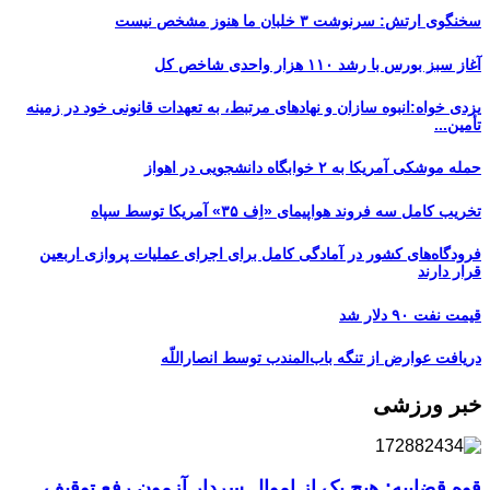
سخنگوی ارتش: سرنوشت ۳ خلبان ما هنوز مشخص نیست
آغاز سبز بورس با رشد ۱۱۰ هزار واحدی شاخص کل
یزدی خواه:انبوه سازان و نهادهای مرتبط، به تعهدات قانونی خود در زمینه
تأمین...
حمله موشکی آمریکا به ۲ خوابگاه دانشجویی در اهواز
تخریب کامل سه فروند هواپیمای «اِف ۳۵» آمریکا توسط سپاه
فرودگاه‌های کشور در آمادگی کامل برای اجرای عملیات پروازی اربعین
قرار دارند
قیمت نفت ۹۰ دلار شد
دریافت عوارض از تنگه باب‌المندب توسط انصاراللّه
خبر ورزشی
قوه قضاییه: هیچ یک از اموال سردار آزمون رفع توقیف