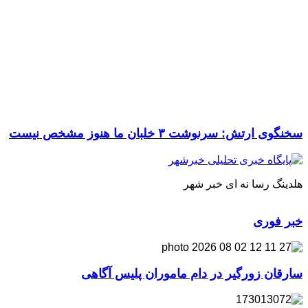
سخنگوی ارتش: سرنوشت ۳ خلبان ما هنوز مشخص نیست
هلدینگ رسا نه ای خبر شهر
خبر فوری
سارقان زورگیر در دام ماموران پلیس آگاهی