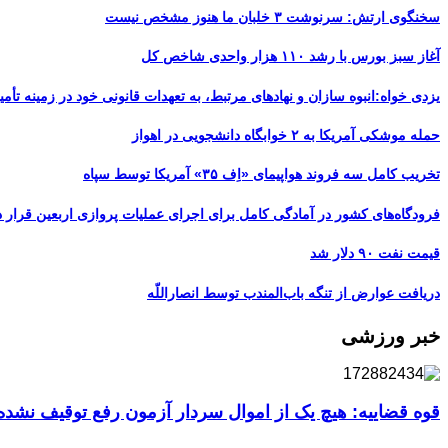
سخنگوی ارتش: سرنوشت ۳ خلبان ما هنوز مشخص نیست
آغاز سبز بورس با رشد ۱۱۰ هزار واحدی شاخص کل
یزدی خواه:انبوه سازان و نهادهای مرتبط، به تعهدات قانونی خود در زمینه تأمین
حمله موشکی آمریکا به ۲ خوابگاه دانشجویی در اهواز
تخریب کامل سه فروند هواپیمای «اِف ۳۵» آمریکا توسط سپاه
فرودگاه‌های کشور در آمادگی کامل برای اجرای عملیات پروازی اربعین قرار د
قیمت نفت ۹۰ دلار شد
دریافت عوارض از تنگه باب‌المندب توسط انصاراللّه
خبر ورزشی
قوه قضاییه: هیچ یک از اموال سردار آزمون رفع توقیف نشد