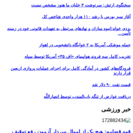
سخنگوی ارتش: سرنوشت ۳ خلبان ما هنوز مشخص نیست
آغاز سبز بورس با رشد ۱۱۰ هزار واحدی شاخص کل
یزدی خواه:انبوه سازان و نهادهای مرتبط، به تعهدات قانونی خود در زمینه
تأمین...
حمله موشکی آمریکا به ۲ خوابگاه دانشجویی در اهواز
تخریب کامل سه فروند هواپیمای «اِف ۳۵» آمریکا توسط سپاه
فرودگاه‌های کشور در آمادگی کامل برای اجرای عملیات پروازی اربعین
قرار دارند
قیمت نفت ۹۰ دلار شد
دریافت عوارض از تنگه باب‌المندب توسط انصاراللّه
خبر ورزشی
قوه قضاییه: هیچ یک از اموال سردار آزمون رفع توقیف