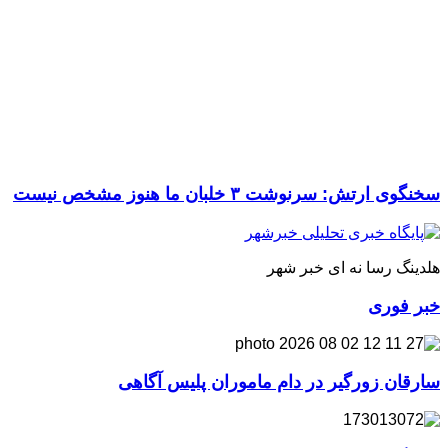
سخنگوی ارتش: سرنوشت ۳ خلبان ما هنوز مشخص نیست
هلدینگ رسا نه ای خبر شهر
خبر فوری
سارقان زورگیر در دام ماموران پلیس آگاهی