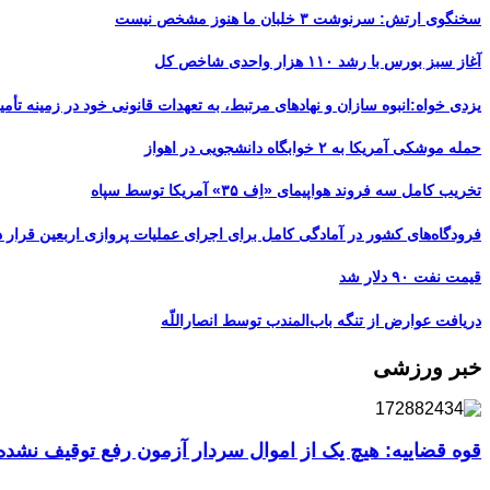
سخنگوی ارتش: سرنوشت ۳ خلبان ما هنوز مشخص نیست
آغاز سبز بورس با رشد ۱۱۰ هزار واحدی شاخص کل
یزدی خواه:انبوه سازان و نهادهای مرتبط، به تعهدات قانونی خود در زمینه تأمین
حمله موشکی آمریکا به ۲ خوابگاه دانشجویی در اهواز
تخریب کامل سه فروند هواپیمای «اِف ۳۵» آمریکا توسط سپاه
فرودگاه‌های کشور در آمادگی کامل برای اجرای عملیات پروازی اربعین قرار د
قیمت نفت ۹۰ دلار شد
دریافت عوارض از تنگه باب‌المندب توسط انصاراللّه
خبر ورزشی
قوه قضاییه: هیچ یک از اموال سردار آزمون رفع توقیف نشد