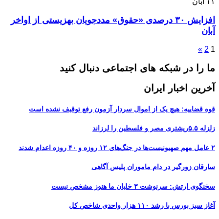
۱۱
آبان
افزایش ۳۰ درصدی «حقوق» مددجویان بهزیستی از اواخر
آبان
»
2
1
ما را در شبکه های اجتماعی دنبال کنید
آخرین اخبار ایران
قوه قضاییه: هیچ یک از اموال سردار آزمون رفع توقیف نشده است
زلزله ۵.۵ریشتری مصر و فلسطین را لرزاند
۲ عامل مهم صهیونیست‌ها در جنگ‌های ۱۲ روزه و ۴۰ روزه اعدام شدند
سارقان زورگیر در دام ماموران پلیس آگاهی
سخنگوی ارتش: سرنوشت ۳ خلبان ما هنوز مشخص نیست
آغاز سبز بورس با رشد ۱۱۰ هزار واحدی شاخص کل