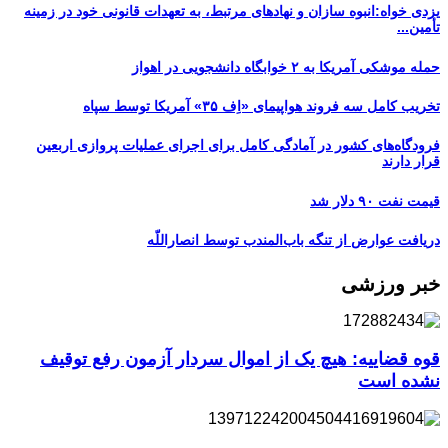
یزدی خواه:انبوه سازان و نهادهای مرتبط، به تعهدات قانونی خود در زمینه
تأمین...
حمله موشکی آمریکا به ۲ خوابگاه دانشجویی در اهواز
تخریب کامل سه فروند هواپیمای «اِف ۳۵» آمریکا توسط سپاه
فرودگاه‌های کشور در آمادگی کامل برای اجرای عملیات پروازی اربعین
قرار دارند
قیمت نفت ۹۰ دلار شد
دریافت عوارض از تنگه باب‌المندب توسط انصاراللّه
خبر ورزشی
قوه قضاییه: هیچ یک از اموال سردار آزمون رفع توقیف
نشده است