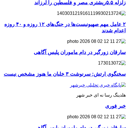
زلزله ۵.۵ریشتری مصر و فلسطین را لرزاند
۲ عامل مهم صهیونیست‌ها در جنگ‌های ۱۲ روزه و ۴۰ روزه
اعدام شدند
سارقان زورگیر در دام ماموران پلیس آگاهی
سخنگوی ارتش: سرنوشت ۳ خلبان ما هنوز مشخص نیست
هلدینگ رسا نه ای خبر شهر
خبر فوری
سارقان زورگیر در دام ماموران پلیس آگاهی