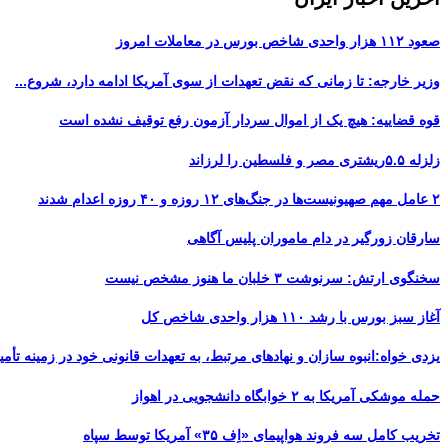
صعود ۱۱۲ هزار واحدی شاخص بورس در معاملات امروز
وزیر خارجه: تا زمانی که نقض تعهدات از سوی آمریکا ادامه دارد، شروع...
قوه قضاییه: هیچ یک از اموال سردار آزمون رفع توقیف نشده است
زلزله ۵.۵ریشتری مصر و فلسطین را لرزاند
۲ عامل مهم صهیونیست‌ها در جنگ‌های ۱۲ روزه و ۴۰ روزه اعدام شدند
سارقان زورگیر در دام ماموران پلیس آگاهی
سخنگوی ارتش: سرنوشت ۳ خلبان ما هنوز مشخص نیست
آغاز سبز بورس با رشد ۱۱۰ هزار واحدی شاخص کل
یزدی خواه:انبوه سازان و نهادهای مرتبط، به تعهدات قانونی خود در زمینه تأمین
حمله موشکی آمریکا به ۲ خوابگاه دانشجویی در اهواز
تخریب کامل سه فروند هواپیمای «اِف ۳۵» آمریکا توسط سپاه