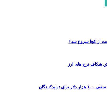
نعت از کجا شروع شد؟
لش شکاف نرخ های ارز