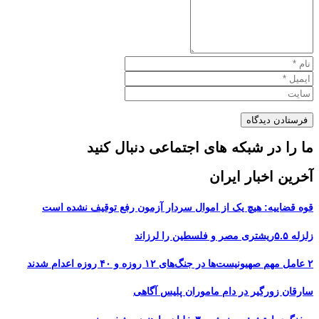
ما را در شبکه های اجتماعی دنبال کنید
آخرین اخبار ایران
قوه قضاییه: هیچ یک از اموال سردار آزمون رفع توقیف نشده است
زلزله ۵.۵ریشتری مصر و فلسطین را لرزاند
۲ عامل مهم صهیونیست‌ها در جنگ‌های ۱۲ روزه و ۴۰ روزه اعدام شدند
سارقان زورگیر در دام ماموران پلیس آگاهی