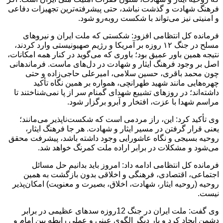
فرهنگ شهادت و گذشت نباشد، حتی پیشرفته‌ترین تجهیزات دفاعی
و امنیتی نیز می‌تواند با شکست روبه‌رو شود.
فرمانده کل انتظامی افزود: شکستی که ملت ایران و نیروهای
مسلح در جنگ ۱۲ روزه بر آمریکا و رژیم صهیونیستی وارد کردند،
نتیجه همین باور عمیق بود؛ باوری که می‌گوید در کنار همه امکانات،
اصل بر وجود فرهنگ ایثار و شهادت در دل‌های ماست. فرماندهانی
چون محمد باقری، حسین سلامی، امیرعلی حاجی‌زاده و حتی
چهره‌هایی مانند شهید طهرانچی، همواره بر همین نگاه تأکید
داشته‌اند؛ در روزهای تشییع شهدای گمنام سر از پا نمی‌شناختند تا
مراسم شهدا با عزت، افتخار و آبرو برگزار شود.
وی تأکید کرد: این، راز مردمی است که شکست‌ناپذیر می‌مانند؛
یعنی قرار گرفتن در مسیر ایثار و شهادت. هر جا فرهنگ ایثار،
روحیه بسیجی و نگاه عاشورایی وجود داشته باشد، پیشرفت محقق
می‌شود و مشکلات در برابر اراده ملت کمرنگ خواهد شد.
فرمانده کل انتظامی ادامه داد: امروز باید بدانیم حل مسائل
اجتماعی، اقتصادی، فرهنگی و اخلاقی بدون بازگشت به همین
روحیه (روحیه ایثار، شهادت، اخلاق، بصیرت و معنویت) امکان‌پذیر
نیست.
وی گفت: ملت ایران در جنگ 12روزه سدهای عظیمی در برابر
دشمن ایجاد کرد و بار دیگر الگوی عینی و عملی رابطه بین امام و