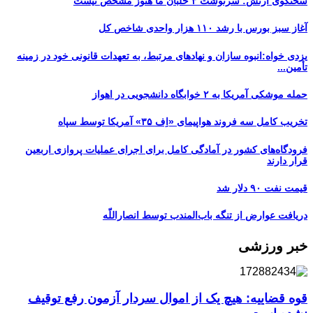
سخنگوی ارتش: سرنوشت ۳ خلبان ما هنوز مشخص نیست
آغاز سبز بورس با رشد ۱۱۰ هزار واحدی شاخص کل
یزدی خواه:انبوه سازان و نهادهای مرتبط، به تعهدات قانونی خود در زمینه
تأمین...
حمله موشکی آمریکا به ۲ خوابگاه دانشجویی در اهواز
تخریب کامل سه فروند هواپیمای «اِف ۳۵» آمریکا توسط سپاه
فرودگاه‌های کشور در آمادگی کامل برای اجرای عملیات پروازی اربعین
قرار دارند
قیمت نفت ۹۰ دلار شد
دریافت عوارض از تنگه باب‌المندب توسط انصاراللّه
خبر ورزشی
قوه قضاییه: هیچ یک از اموال سردار آزمون رفع توقیف