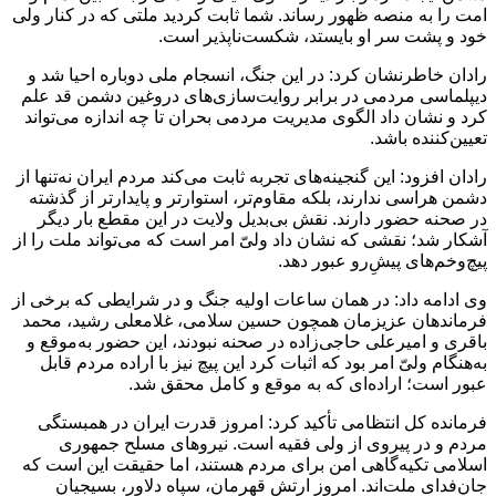
امت را به منصه ظهور رساند. شما ثابت کردید ملتی که در کنار ولی
خود و پشت سر او بایستد، شکست‌ناپذیر است.
رادان خاطرنشان کرد: در این جنگ، انسجام ملی دوباره احیا شد و
دیپلماسی مردمی در برابر روایت‌سازی‌های دروغین دشمن قد علم
کرد و نشان داد الگوی مدیریت مردمی بحران تا چه اندازه می‌تواند
تعیین‌کننده باشد.
رادان افزود: این گنجینه‌های تجربه ثابت می‌کند مردم ایران نه‌تنها از
دشمن هراسی ندارند، بلکه مقاوم‌تر، استوارتر و پایدارتر از گذشته
در صحنه حضور دارند. نقش بی‌بدیل ولایت در این مقطع بار دیگر
آشکار شد؛ نقشی که نشان داد ولیّ امر است که می‌تواند ملت را از
پیچ‌وخم‌های پیش‌ِرو عبور دهد.
وی ادامه داد: در همان ساعات اولیه جنگ و در شرایطی که برخی از
فرماندهان عزیزمان همچون حسین سلامی، غلامعلی رشید، محمد
باقری و امیرعلی حاجی‌زاده در صحنه نبودند، این حضور به‌موقع و
به‌هنگام ولیّ امر بود که اثبات کرد این پیچ نیز با اراده مردم قابل
عبور است؛ اراده‌ای که به موقع و کامل محقق شد.
فرمانده کل انتظامی تأکید کرد: امروز قدرت ایران در همبستگی
مردم و در پیروی از ولی فقیه است. نیروهای مسلح جمهوری
اسلامی تکیه‌گاهی امن برای مردم هستند، اما حقیقت این است که
جان‌فدای ملت‌اند. امروز ارتش قهرمان، سپاه دلاور، بسیجیان