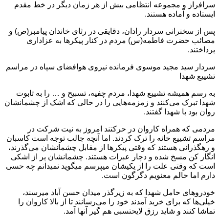
سرافراز و مجموعه انتظامی بیش از هر زمان دیگر در خط مقدم
ایستاده و آماده هستند.
پس از سخنرانی سردار رادان، دقایقی در رثای خاندان پیامبر(ص) و
مصائب حضرت فاطمه(س) مردم در کنار پیکرها به عزاداری
پرداختند.
سردار سید مجید موسوی فرمانده نیروی هوافضای سپاه در مراسم
تشییع شهدا
به رسم همیشه تشییع شهدا، مردم چفیه، تسبیح و … را به تابوت
شهدا تبرک می‌کنند و زمزمه‌هایی را در حالی که اشک از چشمانشان
روان بود با شهدا گفتند.
مردمی که همراه کاروان در حرکتند امروز به نیت شرکت در
مراسم تشییع خانه را ترک کردند. اما آنچه جالب توجه است کاسبان
و رهگذرانی هستند که وقتی پیکرها از مقابل چشمانشان می‌گذرند،
انگار کن مسخ شده و دچار عبرات هستند. چشمانشان پر از اشکی
است که وقتی علت را از یکیشان میپرسم میگوید نمیدانم چه حسی
دارم اما حالم معنویم دگرگون است.
خودروهای حامل شهدا که به زیرگذر میدان حسن آباد میرسند،
خیلی‌ها که برای خرید آمدند خود را می‌رسانند تا از بالا کاروان را
تماشا کنند و شاید رزق لایحتسبی هم گیر آنها آمد.