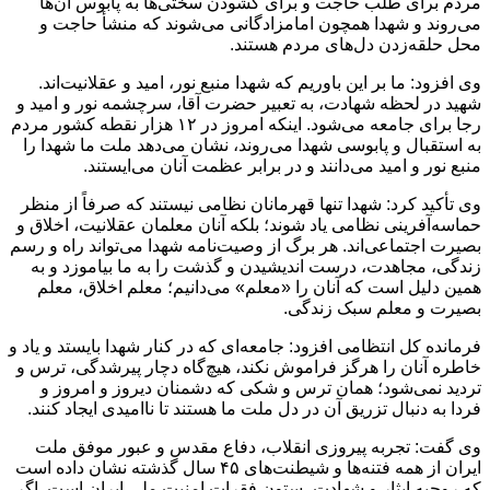
مردم برای طلب حاجت و برای گشودن سختی‌ها به پابوس آن‌ها
می‌روند و شهدا همچون امامزادگانی می‌شوند که منشأ حاجت و
محل حلقه‌زدن دل‌های مردم هستند.
وی افزود: ما بر این باوریم که شهدا منبع نور، امید و عقلانیت‌اند.
شهید در لحظه شهادت، به تعبیر حضرت آقا، سرچشمه نور و امید و
رجا برای جامعه می‌شود. اینکه امروز در ۱۲ هزار نقطه کشور مردم
به استقبال و پابوسی شهدا می‌روند، نشان می‌دهد ملت ما شهدا را
منبع نور و امید می‌دانند و در برابر عظمت آنان می‌ایستند.
وی تأکید کرد: شهدا تنها قهرمانان نظامی نیستند که صرفاً از منظر
حماسه‌آفرینی نظامی یاد شوند؛ بلکه آنان معلمان عقلانیت، اخلاق و
بصیرت اجتماعی‌اند. هر برگ از وصیت‌نامه شهدا می‌تواند راه و رسم
زندگی، مجاهدت، درست اندیشیدن و گذشت را به ما بیاموزد و به
همین دلیل است که آنان را «معلم» می‌دانیم؛ معلم اخلاق، معلم
بصیرت و معلم سبک زندگی.
فرمانده کل انتظامی افزود: جامعه‌ای که در کنار شهدا بایستد و یاد و
خاطره آنان را هرگز فراموش نکند، هیچ‌گاه دچار پیرشدگی، ترس و
تردید نمی‌شود؛ همان ترس و شکی که دشمنان دیروز و امروز و
فردا به دنبال تزریق آن در دل ملت ما هستند تا ناامیدی ایجاد کنند.
وی گفت: تجربه پیروزی انقلاب، دفاع مقدس و عبور موفق ملت
ایران از همه فتنه‌ها و شیطنت‌های ۴۵ سال گذشته نشان داده است
که روحیه ایثار و شهادت، ستون فقرات امنیت ملی ایران است. اگر