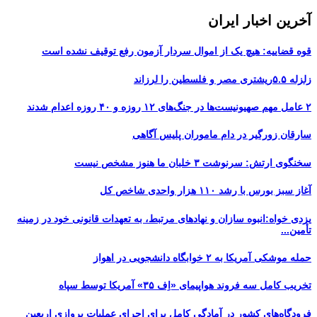
آخرین اخبار ایران
قوه قضاییه: هیچ یک از اموال سردار آزمون رفع توقیف نشده است
زلزله ۵.۵ریشتری مصر و فلسطین را لرزاند
۲ عامل مهم صهیونیست‌ها در جنگ‌های ۱۲ روزه و ۴۰ روزه اعدام شدند
سارقان زورگیر در دام ماموران پلیس آگاهی
سخنگوی ارتش: سرنوشت ۳ خلبان ما هنوز مشخص نیست
آغاز سبز بورس با رشد ۱۱۰ هزار واحدی شاخص کل
یزدی خواه:انبوه سازان و نهادهای مرتبط، به تعهدات قانونی خود در زمینه
تأمین...
حمله موشکی آمریکا به ۲ خوابگاه دانشجویی در اهواز
تخریب کامل سه فروند هواپیمای «اِف ۳۵» آمریکا توسط سپاه
فرودگاه‌های کشور در آمادگی کامل برای اجرای عملیات پروازی اربعین