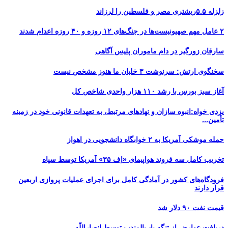
زلزله ۵.۵ریشتری مصر و فلسطین را لرزاند
۲ عامل مهم صهیونیست‌ها در جنگ‌های ۱۲ روزه و ۴۰ روزه اعدام شدند
سارقان زورگیر در دام ماموران پلیس آگاهی
سخنگوی ارتش: سرنوشت ۳ خلبان ما هنوز مشخص نیست
آغاز سبز بورس با رشد ۱۱۰ هزار واحدی شاخص کل
یزدی خواه:انبوه سازان و نهادهای مرتبط، به تعهدات قانونی خود در زمینه
تأمین...
حمله موشکی آمریکا به ۲ خوابگاه دانشجویی در اهواز
تخریب کامل سه فروند هواپیمای «اِف ۳۵» آمریکا توسط سپاه
فرودگاه‌های کشور در آمادگی کامل برای اجرای عملیات پروازی اربعین
قرار دارند
قیمت نفت ۹۰ دلار شد
دریافت عوارض از تنگه باب‌المندب توسط انصاراللّه