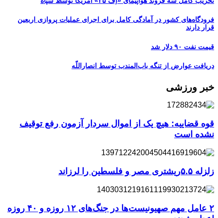
تخریب کامل سه فروند هواپیمای «اِف ۳۵» آمریکا توسط سپاه
فرودگاه‌های کشور در آمادگی کامل برای اجرای عملیات پروازی اربعین
قرار دارند
قیمت نفت ۹۰ دلار شد
دریافت عوارض از تنگه باب‌المندب توسط انصاراللّه
خبر ورزشی
قوه قضاییه: هیچ یک از اموال سردار آزمون رفع توقیف
نشده است
زلزله ۵.۵ریشتری مصر و فلسطین را لرزاند
۲ عامل مهم صهیونیست‌ها در جنگ‌های ۱۲ روزه و ۴۰ روزه