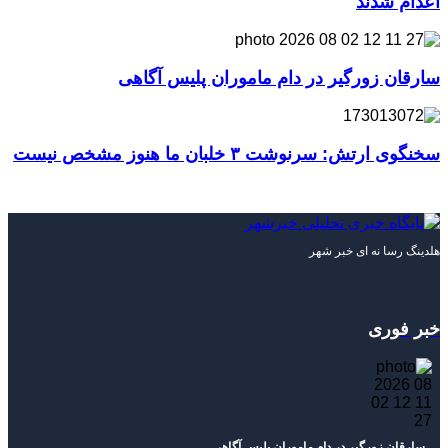
اعدام شدند
سارقان زورگیر در دام ماموران پلیس آگاهی
سخنگوی ارتش: سرنوشت ۳ خلبان ما هنوز مشخص نیست
هلدینگ رسا نه ای خبر شهر
خبر فوری
سارقان زورگیر در دام ماموران پلیس آگاهی