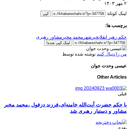
۲ مهر ۱۴۰۳
لینک کوتاه:
کپی
برچسب ها:
حکم رهبر انقلاب
خبرشهر
محمد مخبر
مشاور رهبری
لینک کپی شده!
من را دنبال کنید
نوشته شده توسط
عیسی وحدت جوان
Other Articles
قبلی
با حکم حضرت آیت‌الله خامنه‌ای،فرزند دزفول ،محمد مخبر
مشاور و دستیار رهبری شد
بعدی