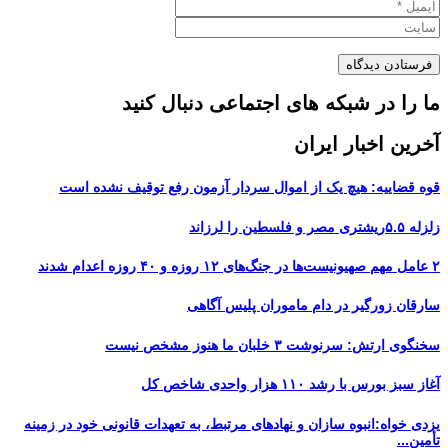
ما را در شبکه های اجتماعی دنبال کنید
آخرین اخبار ایران
قوه قضاییه: هیچ یک از اموال سردار آزمون رفع توقیف نشده است
زلزله ۵.۵ریشتری مصر و فلسطین را لرزاند
۲ عامل مهم صهیونیست‌ها در جنگ‌های ۱۲ روزه و ۴۰ روزه اعدام شدند
سارقان زورگیر در دام ماموران پلیس آگاهی
سخنگوی ارتش: سرنوشت ۳ خلبان ما هنوز مشخص نیست
آغاز سبز بورس با رشد ۱۱۰ هزار واحدی شاخص کل
یزدی خواه:انبوه سازان و نهادهای مرتبط، به تعهدات قانونی خود در زمینه
تأمین...