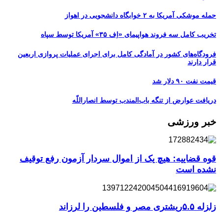
حمله موشکی آمریکا به ۲ خوابگاه دانشجویی در اهواز
تخریب کامل سه فروند هواپیمای «اِف ۳۵» آمریکا توسط سپاه
فرودگاه‌های کشور در آمادگی کامل برای اجرای عملیات پروازی اربعین
قرار دارند
قیمت نفت ۹۰ دلار شد
دریافت عوارض از تنگه باب‌المندب توسط انصاراللّه
خبر ورزشی
قوه قضاییه: هیچ یک از اموال سردار آزمون رفع توقیف
نشده است
زلزله ۵.۵ریشتری مصر و فلسطین را لرزاند