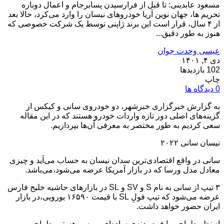
مسعود عابدینی: تا قبل از فرارسیدن پسابرجام و اعمال دوباره
تحریم ها، جهان نوین آریا خودروهای نیسان را وارد می‌کرد، حالا بعد
از ۴ سال، قرار است این برند ژاپنی توسط یک شرکت خصوصی که
هنوز به طور دقیق...
عیسی وحدت جوان
دی ۴, ۱۴۰۱
102 بازدیدها
چاپ
0 دیدگاه ها
به گزارش خبرگزاری خبرشهر، دو خودروی سانی و کیکس از
گزینه‌های اصلی دور تازه واردات خودرو هستند که در این مقاله
سعی کردیم به طور مختصر به معرفی آن‌ها بپردازیم.
نیسان سانی ۲۰۲۲
سانی در واقع اقتصادی‌ترین سدان نیسان به حساب می‌آید و چیزی
معادل مدل ورسا که در بازار آمریکا عرضه می‌شود،می‌باشد.
۳ تیپ از سانی به نام S و SV و SL در بازارهای حاشیه خلیج فارس
عرضه می‌شود که تیپ فولِ SL با قیمت ۱۶۵۹۰ یورویی،در بازار
ایران حضور خواهد داشت.
از نظر طراحی با فرم بدنه‌ی ساده‌ای روبه‌رو هستیم.طراحی