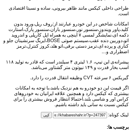
طراحی داخلی کیکس مانند ظاهر بیرونی، ساده و نسبتا اقتصادی
است.
امکانات شاخص در این خودرو عبارتند از:روف ریل،ورود بدون
کلید،پاور ویندوز،سنسور نور،سنسور باران،سنسور پارک،استارت
دکمه ای،نمایشگر لمسی ۷ اینچی به همراه اپل کارپلی و اندروید
اتو،دوربین دنده عقب،سیستم صوتی BOSE،ایربگ سرنشینان جلو و
کناری و پرده ای،ترمز دستی برقی،اتو هلد،کروز کنترل،ترمز
اضطراری و…
پیشرانه‌ی این تیپ، ۱.۶ لیتری ۴ سیلندر است که قادر به تولید ۱۱۸
اسب بخار قدرت و ۱۴۹ نیوتون متر گشتاور می‌باشد.
گیربکس ۶ سرعته CVT وظیفه انتقال قدرت را دارد.
اگر قیمت این دو خودرو به هم نزدیک باشد،با توجه به امکانات
بیشتری که کیکس دارد و همچنین علاقه ایرانیان به خودروهای
کراس اور و شاسی بلند،احتمالا انتظار فروش بیشتری را برای
کیکس نسبت به سانی باید داشته باشیم.
لینک کوتاه:
کپی
برچسب ها: