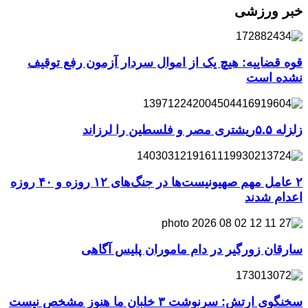
خبر ورزشی
قوه قضاییه: هیچ یک از اموال سردار آزمون رفع توقیف
نشده است
زلزله ۵.۵ریشتری مصر و فلسطین را لرزاند
۲ عامل مهم صهیونیست‌ها در جنگ‌های ۱۲ روزه و ۴۰ روزه
اعدام شدند
سارقان زورگیر در دام ماموران پلیس آگاهی
سخنگوی ارتش: سرنوشت ۳ خلبان ما هنوز مشخص نیست