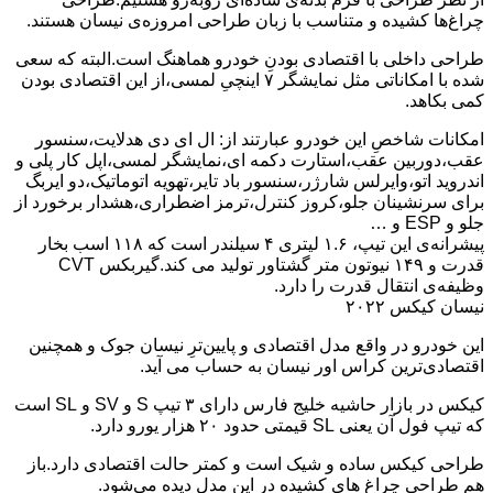
چراغ‌ها کشیده و متناسب با زبان طراحی امروزه‌ی نیسان هستند.
طراحی داخلی با اقتصادی بودنِ خودرو هماهنگ است.البته که سعی
شده با امکاناتی مثل نمایشگر ۷ اینچیِ لمسی،از این اقتصادی بودن
کمی بکاهد.
امکانات شاخصِ این خودرو عبارتند از: ال ای دی هدلایت،سنسور
عقب،دوربین عقب،استارت دکمه ای،نمایشگر لمسی،اپل کار پلی و
اندروید اتو،وایرلس شارژر،سنسور باد تایر،تهویه اتوماتیک،دو ایربگ
برای سرنشینان جلو،کروز کنترل،ترمز اضطراری،هشدار برخورد از
جلو و ESP و …
پیشرانه‌ی این تیپ، ۱.۶ لیتری ۴ سیلندر است که ۱۱۸ اسب بخار
قدرت و ۱۴۹ نیوتون متر گشتاور تولید می کند.گیربکس CVT
وظیفه‌ی انتقال قدرت را دارد.
نیسان کیکس ۲۰۲۲
این خودرو در واقع مدل اقتصادی و پایین‌ترِ نیسان جوک و همچنین
اقتصادی‌ترین کراس اور نیسان به حساب می آید.
کیکس در بازار حاشیه خلیج فارس دارای ۳ تیپ S و SV و SL است
که تیپ فول آن یعنی SL قیمتی حدود ۲۰ هزار یورو دارد.
طراحی کیکس ساده و شیک است و کمتر حالت اقتصادی دارد.باز
هم طراحی چراغ های کشیده در این مدل دیده می‌شود.