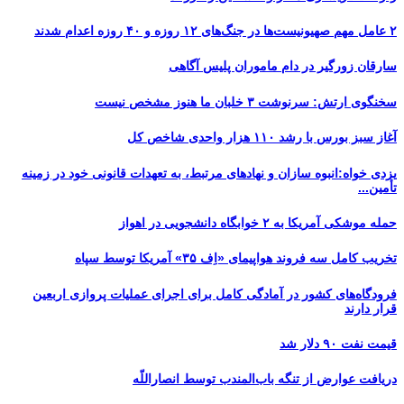
۲ عامل مهم صهیونیست‌ها در جنگ‌های ۱۲ روزه و ۴۰ روزه اعدام شدند
سارقان زورگیر در دام ماموران پلیس آگاهی
سخنگوی ارتش: سرنوشت ۳ خلبان ما هنوز مشخص نیست
آغاز سبز بورس با رشد ۱۱۰ هزار واحدی شاخص کل
یزدی خواه:انبوه سازان و نهادهای مرتبط، به تعهدات قانونی خود در زمینه
تأمین...
حمله موشکی آمریکا به ۲ خوابگاه دانشجویی در اهواز
تخریب کامل سه فروند هواپیمای «اِف ۳۵» آمریکا توسط سپاه
فرودگاه‌های کشور در آمادگی کامل برای اجرای عملیات پروازی اربعین
قرار دارند
قیمت نفت ۹۰ دلار شد
دریافت عوارض از تنگه باب‌المندب توسط انصاراللّه