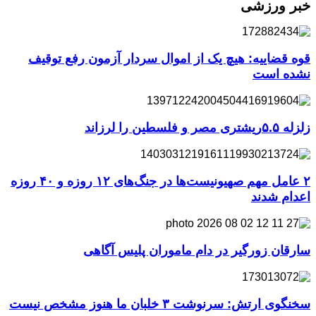
خبر ورزشی
قوه قضاییه: هیچ یک از اموال سردار آزمون رفع توقیف
نشده است
زلزله ۵.۵ریشتری مصر و فلسطین را لرزاند
۲ عامل مهم صهیونیست‌ها در جنگ‌های ۱۲ روزه و ۴۰ روزه
اعدام شدند
سارقان زورگیر در دام ماموران پلیس آگاهی
سخنگوی ارتش: سرنوشت ۳ خلبان ما هنوز مشخص نیست