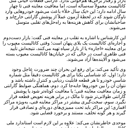
بازار و رفتار برخی‌ها هم‌خوانی ندارد. گارانتی قطعات حیاتی مثل
کاتالیست معمولاً سه‌ساله است، اما معافیت معاینه فنی تا چهار
سال ادامه دارد؛ این «یک سال خلأ» باعث می‌شود خودروهایی وارد
ناوگان شوند که در لحظهٔ آزمون عملاً از پوشش گارانتی خارج‌اند و
صاحبانشان برای کاهش هزینه‌ها به راه‌حل‌های تقلبی متوسل
می‌شوند.
این کارشناس با اشاره به تقلب در معاینه فنی گفت: بازار دست‌دوم
و اجاره‌‌‌ای کاتالیست یک بلای پنهان است؛ وقتی کاتالیست معیوب را
برای معاینه «اجاره» یا از بازار سیاه تهیه می‌کنند، نتیجه‌اش تأیید
فنی ظاهری است در حالی که در خیابان‌ها کاتالیست معیوب بسته
می‌شود و آلاینده‌ها آزاد می‌شوند.
وی تأکید می‌کند: برای رفع این بحران چند ضرورت عاجل وجود
دارد؛ اول، کد شناسایی یکتا برای هر کاتالیست دقیقاً مثل شماره
شاسی خودرو تا هر قطعه قابلیت ردیابی و کنترل داشته باشد و
نتوان آن را بین خودروها جابه‌جا کرد. دوم، هماهنگی ضوابط گارانتی
و زمان معافیت معاینه فنی؛ یا معافیت کوتاه‌تر شود یا پوشش
گارانتی طولانی‌تر شود تا مالک در برابر هزینه تعویض قطعه قرار
نگیرد. سوم، سخت‌گیری بیشتر در مراکز معاینه فنی، به‌ویژه مراکز
اقماری؛ این مراکز باید تحت ممیزی‌های دوره‌ای و تصادفی قرار
گیرند و هر گونه تخلف، مستند و برخورد قضایی شود.
موحدی خاطرنشان می‌کند: علاوه بر این لازم است استاندارد ملی