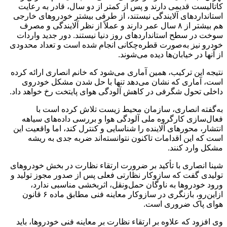
کاتالیست قدیمی دارند و پس از کمتر از دو سال، قادر به رعایت
استانداردهای آلایندگی نیستند، از طرفی بیشتر خودروهای خارجی
هم بیشتر از ۸ سال عمر دارند و عملاً از نظر آلایندگی و مصرف
سوخت در سطح استانداردهای روز دنیا نیستند. دور جدید واردات
خودرو نیز به‌صورت قطره‌چکانی انجام شده است و تعداد محدودی
از آنها در خیابان‌ها دیده می‌شوند.
نتیجه این ترکیب، همین آماری می‌شود که خانم انصاری ارائه کرده
است، آماری که نشان می‌دهد تنها با حل شدن مشکل خودروی
داخلی تحول شگرفی در کاهش آلودگی هوای پایتخت رخ خواهد داد.
به‌گفته انصاری، سازمان محیط زیست تلاش کرده است با
فعال‌سازی کارگروه ملی آلودگی هوا و بررسی داده‌های سیاهه
انتشار، محورهای آلاینده را شناسایی و کنترل کند، اما واقعیت این
است که این اقدامات تاکنون نتوانسته‌اند ضربه جدی به ریشه
مشکل وارد کنند.
شینا انصاری با تأکید بر ضرورت ارتقاء نظارت در بخش خودروهای
تولیدی گفت که سازوکار نظارتی فعلی پس از صدور مجوز تولید و
ورود خودروها به ناوگان حمل‌ونقل، اثربخشی مناسبی ندارد،
ازاین‌رو، بازنگری در سازوکار معاینه فنی مطابق ماده ۶ قانون
هوای پاک ضروری است.
وی افزود که علاوه بر ارتقاء نظارت بر معاینه فنی خودروها، باید