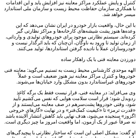
کنترل و پایش عملکرد مراکز معاینه نیز افزایش یابد و این اقدامات
با همکاری سازمان حفاظت محیط زیست و سازمان ملی استاندارد
میسر خواهد شد.
با این حال، واقعیت بازار خودرو در ایران نشان می‌دهد که این
وعده‌ها هنوز پشت شیشه‌های کارخانه‌ها و مراکز نظارتی گیر
کرده‌اند. سیستم نظارتی موجود برای خودروهای تولیدی و وارداتی،
از زمان تولید تا ورود به ناوگان، آن‌چنان که باید اثرگذار نیست و
خودروسازان عملاً با نادیده گرفتن استانداردها، تولید می‌کنند.
دورزدن معاینه فنی با یک راهکار ساده
الهه موحدی کارشناس محیط زیست به تسنیم می‌گوید: معاینه فنی
خودروها و کنترل مراکز معاینه نیز هنوز ضعیف است و عملاً
خودروهای غیراستاندارد بدون مشکل وارد خیابان‌ها می‌شوند.
وی می‌افزاید: در معاینه فنی، قرار نیست فقط یک برگه کاغذ
ردوبدل شود؛ قرار است سلامت هوایی که نفس می‌کشیم تأیید
شود، وقتی خودروها پشت‌سرهم در صف معاینه می‌ایستند و از
«قدرت ترمز» تا «کیفیت کمک‌فنر» و در نهایت «گازهای خروجی
اگزوز» سنجیده می‌شود، هدف نهایی باید کاهش انتشار آلاینده باشد
نه صرفاً عبور از یک آزمون، اما واقعیت امروز ما چیز دیگری است.
او گفت: مشکل اصلی این است که ساختار نظارتی با پیچیدگی‌های