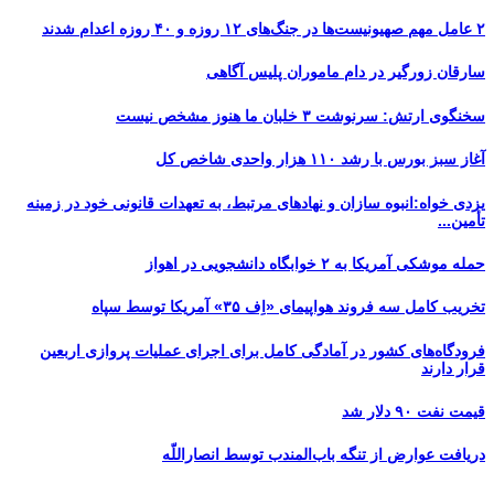
۲ عامل مهم صهیونیست‌ها در جنگ‌های ۱۲ روزه و ۴۰ روزه اعدام شدند
سارقان زورگیر در دام ماموران پلیس آگاهی
سخنگوی ارتش: سرنوشت ۳ خلبان ما هنوز مشخص نیست
آغاز سبز بورس با رشد ۱۱۰ هزار واحدی شاخص کل
یزدی خواه:انبوه سازان و نهادهای مرتبط، به تعهدات قانونی خود در زمینه
تأمین...
حمله موشکی آمریکا به ۲ خوابگاه دانشجویی در اهواز
تخریب کامل سه فروند هواپیمای «اِف ۳۵» آمریکا توسط سپاه
فرودگاه‌های کشور در آمادگی کامل برای اجرای عملیات پروازی اربعین
قرار دارند
قیمت نفت ۹۰ دلار شد
دریافت عوارض از تنگه باب‌المندب توسط انصاراللّه