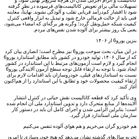
کاتالیست و الزام اجرایی‌ شدن آن هرچه سریع‌تر نهایی شود، و
تسهیلات مالی برای تعویض کاتالیست‌های فرسوده در نظر گرفته
شود تا اقشار کم‌درآمد قربانی تقلب و آلودگی نشوند. نهایتاً، معاینه
فنی باید از حالت فرمالی خارج شود و تبدیل به ابزار واقعی کنترل
کیفیت شبکه حمل‌ونقل گردد؛ وگرنه هر برگه‌ای که امضاء می‌شود،
یعنی یک روز بیشتر برای آلوده شدن نفس‌های مردم.
بنزین یورو6 از ۱۴۰۶
در این میان، بحث سوخت یورو6 نیز مطرح است؛ انصاری بیان کرد
که از سال ۱۴۰۶، تولید خودرو در کشور باید مطابق استاندارد یورو6
انجام گیرد و لازم است آزمون‌های مرتبط با این استاندارد در کشور
ایجاد شود. با توجه به ارتقاء قابل توجه سطح آزمون آلایندگی یورو6
نسبت به استانداردهای قبلی، خودروسازان باید اقدامات لازم برای
ارتقاء کیفیت محصولات خود و تطابق با این استاندارد را از هم‌اکنون
آغاز کنند.
وی تأکید کرد که قطعه کاتالیست نقش حیاتی در کنترل انتشار
آلاینده‌ها از منابع متحرک دارد و تدوین استاندارد ملی آن انجام شده
است؛ بنابراین الزامی شدن و اجرای کامل آن باید در دستور کار
سازمان ملی استاندارد قرار گیرد.
هم خودرو گران می‌خریم و هم هوای آلوده تنفس می‌کنیم
تجربه سال‌های گذشته نشان می‌دهد که هیچ خودروسازی تا امروز