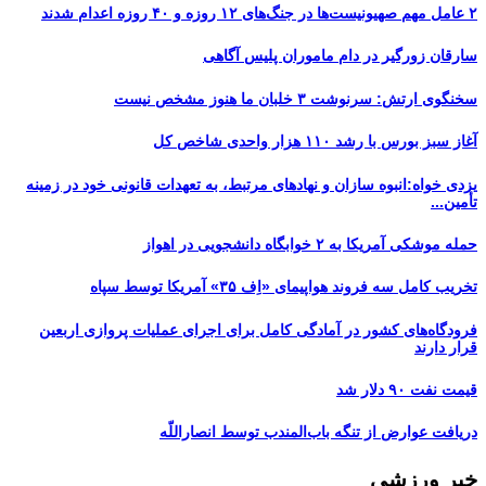
۲ عامل مهم صهیونیست‌ها در جنگ‌های ۱۲ روزه و ۴۰ روزه اعدام شدند
سارقان زورگیر در دام ماموران پلیس آگاهی
سخنگوی ارتش: سرنوشت ۳ خلبان ما هنوز مشخص نیست
آغاز سبز بورس با رشد ۱۱۰ هزار واحدی شاخص کل
یزدی خواه:انبوه سازان و نهادهای مرتبط، به تعهدات قانونی خود در زمینه
تأمین...
حمله موشکی آمریکا به ۲ خوابگاه دانشجویی در اهواز
تخریب کامل سه فروند هواپیمای «اِف ۳۵» آمریکا توسط سپاه
فرودگاه‌های کشور در آمادگی کامل برای اجرای عملیات پروازی اربعین
قرار دارند
قیمت نفت ۹۰ دلار شد
دریافت عوارض از تنگه باب‌المندب توسط انصاراللّه
خبر ورزشی