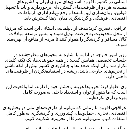
استانی در کشور، افزود: استان‌های مرزی ایران و کشورهای
همسایه هر دو از ظرفیت‌های گسترده‌ای برخوردارند و باید با تسهیل
قوانین، روان‌سازی آیین‌نامه‌ها و رفع موانع اداری، ارتباطات
اقتصادی، فرهنگی و گردشگری میان آن‌ها گسترش یابد.
عراقچی تصریح کرد: هدف از دیپلماسی استانی این است که مرزها
از محل محدودیت به فرصت تبدیل شوند و مسیر توسعه مبادلات
کالا، مسافر و گردشگر را هموار کنند تا مردم از منافع آن بهره‌مند
شوند.
وزیر امور خارجه در ادامه با اشاره به محورهای مطرح‌شده در
جلسات تخصصی همایش گفت: در همه جمع‌بندی‌ها، یک نکته کلیدی
تکرار شد و آن اینکه ضعف‌ها و چالش‌های کشور بیش از آنکه ناشی
از تحریم‌های خارجی باشد، ریشه در استفاده‌نکردن از ظرفیت‌های
داخلی دارد.
وی اظهارکرد: تحریم‌ها هزینه و فشار خود را دارند، اما واقعیت این
است که ما هنوز از توان و استعداد داخلی به‌صورت کامل
بهره‌برداری نکرده‌ایم.
عراقچی افزود: تا زمانی که نتوانیم از ظرفیت‌های ملی در بخش‌های
اقتصادی، تجاری، حمل‌ونقل، کشاورزی و گردشگری به‌طور کامل
استفاده کنیم، نمی‌توانیم صرفاً از تحریم‌ها شکایت کنیم.
به گفته وی، با ساده‌سازی مقررات، ایجاد تسهیلات برای