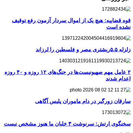
قوه قضاییه: هیچ یک از اموال سردار آزمون رفع توقیف
نشده است
زلزله ۵.۵ریشتری مصر و فلسطین را لرزاند
۲ عامل مهم صهیونیست‌ها در جنگ‌های ۱۲ روزه و ۴۰ روزه
اعدام شدند
سارقان زورگیر در دام ماموران پلیس آگاهی
سخنگوی ارتش: سرنوشت ۳ خلبان ما هنوز مشخص نیست