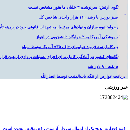
سخنگوی ارتش: سرنوشت ۳ خلبان ما هنوز مشخص نیست
آغاز سبز بورس با رشد ۱۱۰ هزار واحدی شاخص کل
یزدی خواه:انبوه سازان و نهادهای مرتبط، به تعهدات قانونی خود در زمینه تأم
حمله موشکی آمریکا به ۲ خوابگاه دانشجویی در اهواز
تخریب کامل سه فروند هواپیمای «اِف ۳۵» آمریکا توسط سپاه
فرودگاه‌های کشور در آمادگی کامل برای اجرای عملیات پروازی اربعین قرار 
قیمت نفت ۹۰ دلار شد
دریافت عوارض از تنگه باب‌المندب توسط انصاراللّه
خبر ورزشی
قوه قضاییه: هیچ یک از اموال سردار آزمون رفع توقیف نشده است