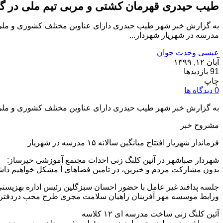
طیب حیدری قهرمان کشتی و مربی تیم ملی در گف
مدرسه در شهریار شهردار...
عیسی وحدت جوان
آبان ۱۲, ۱۳۹۹
91 بازدیدها
چاپ
0 دیدگاه ها
به گزارش خبر شهر طیب حیدری دارای عناوین مختلف کشوری و ملی با
مشروح خبر
فرماندار شهریار افتتاح میانگین سالانه ۱۵ مدرسه در شهریار
شهردار صباشهر در آئین کلنگ زنی احداث مجتمع آموزشی خیرساز:
بدون مشارکت مردم و خیرین، در تامین فضاهای آ مشکل خواهیم دا
جلسه پدافند غیر عامل با حضور احسان سبزگلین رئیس اداره بهزیست
ورابط موسسه مهر آفرینان راهیان سلامت مجری طرح محب دردفترم
آئین کلنگ زنی ساخت مدرسه ای ۱۲ کلاسه