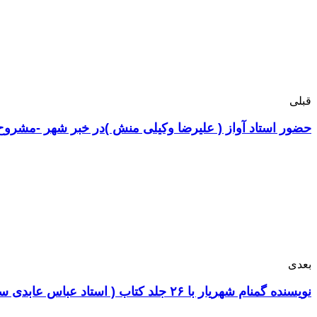
قبلی
حضور استاد آواز ( علیرضا وکیلی منش )در خبر شهر -مشروح خبر ۱۱
بعدی
نویسنده گمنام شهریار با ۲۶ جلد کتاب ( استاد عباس عابدی ساوجی )