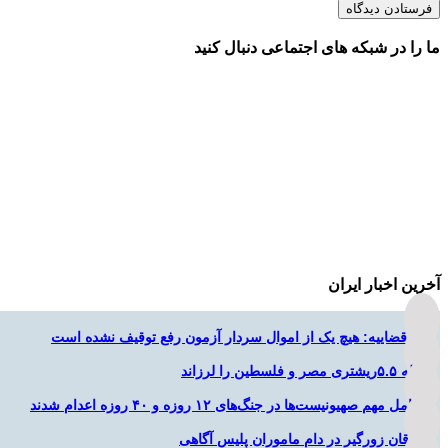
ما را در شبکه های اجتماعی دنبال کنید
آخرین اخبار ایران
قوه قضاییه: هیچ یک از اموال سردار آزمون رفع توقیف نشده است
زلزله ۵.۵ریشتری مصر و فلسطین را لرزاند
۲ عامل مهم صهیونیست‌ها در جنگ‌های ۱۲ روزه و ۴۰ روزه اعدام شدند
سارقان زورگیر در دام ماموران پلیس آگاهی