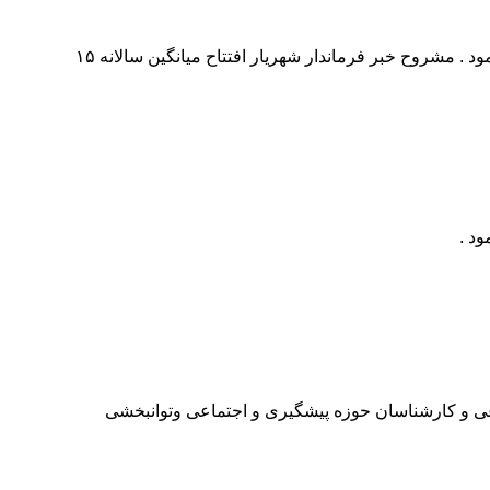
به گزارش خبر شهر طیب حیدری دارای عناوین مختلف کشوری و ملی با حضر در استودیو خبر شهر از حمایت شهردار و شورای شهرتقدیر نمود . مشروح خبر فرماندار شهریار افتتاح میانگین سالانه ۱۵
د .
غی و کارشناسان حوزه پیشگیری و اجتماعی وتوانبخشی