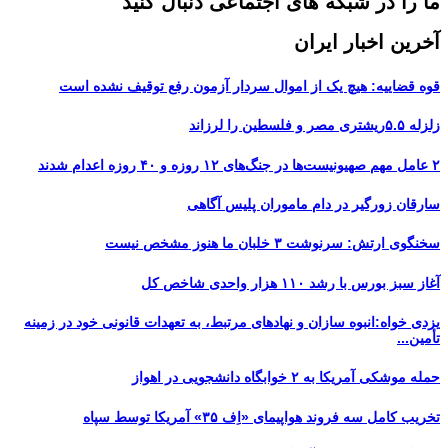
ما را در شبکه های اجتماعی دنبال کنید
آخرین اخبار ایران
قوه قضاییه: هیچ یک از اموال سردار آزمون رفع توقیف نشده است
زلزله ۵.۵ریشتری مصر و فلسطین را لرزاند
۲ عامل مهم صهیونیست‌ها در جنگ‌های ۱۲ روزه و ۴۰ روزه اعدام شدند
سارقان زورگیر در دام ماموران پلیس آگاهی
سخنگوی ارتش: سرنوشت ۳ خلبان ما هنوز مشخص نیست
آغاز سبز بورس با رشد ۱۱۰ هزار واحدی شاخص کل
یزدی خواه:انبوه سازان و نهادهای مرتبط، به تعهدات قانونی خود در زمینه
تأمین...
حمله موشکی آمریکا به ۲ خوابگاه دانشجویی در اهواز
تخریب کامل سه فروند هواپیمای «اِف ۳۵» آمریکا توسط سپاه