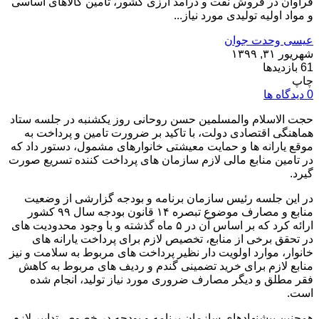
فراوان در فروش نفت و درآمد ارزی کشور، تامین کالاهای اساسی
و مواد اولیه تولیدی مورد نیاز...
عیسی وحدت جوان
شهریور ۳۱, ۱۳۹۹
61 بازدیدها
چاپ
0 دیدگاه ها
حجت الاسلام والمسلمین حسن روحانی روز یکشنبه در جلسه ستاد
هماهنگی اقتصادی دولت، با تاکید بر ضرورت تامین و پرداخت به
موقع یارانه ها و حمایت معیشتی خانوارهای مشمول، دستور داد که
در تامین منابع مالی لازم سازمان های پرداخت کننده تسریع صورت
گیرد.
در این جلسه رئیس سازمان برنامه و بودجه گزارشی از وضعیت
منابع و مصارف موضوع تبصره ۱۴ قانون بودجه سال ۹۹ کشور
ارائه کرد که بر اساس آن در ۵ ماه گذشته و با وجود محدودیت های
در تحقق برخی از منابع، تخصیص لازم برای پرداخت یارانه های
خانوار، موارد اولویت دار نظیر پرداخت های مربوط به سلامت و نیز
منابع لازم برای خرید تضمینی گندم و ردیف های مربوط به کاهش
فقر مطلق و دیگر مصارف ضروری مورد نیاز تولید، انجام شده
است.
همچنین پیشنهادهای سازمان برنامه و بودجه در خصوص تدابیر لازم