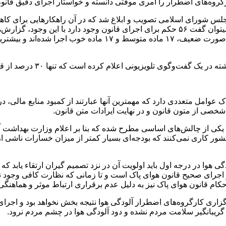
گروه‌های اضطرار را امری موقتی دانسته و خواستار اجرای دقیق قان
تبصره بوده و ۸ آیین‌نامه ذیل این قانون تصویب شده اما به طور کلی میتوان گفت ۵۶ حکم برای 
بین ۵۶ ماده موجود در قانون هوای پاک و آیین‌نامه فنی آن ۲۲ ماده ب
 کرده است که تنها ۳۰ درصد از قانون و احکام مربوط به هوای پاک اجرا شده است.
امل متعددی دارد که مهمترین آنها عبارتند از کمبود منابع مالی، در
شخصی از متون قانون و در نهایت ایرادات متن قانون.
کاری نمی‌کنند که بودجه‌ای بسیار کمتر از میزان خسارات ناشی از آ
وا در درجه اول باید اولویت آن در نزد تصمیم گیران ارتقاء یابد ک
جرای صحیح قانون هوای پاک است و تا زمانی که نظارت کافی وجود نداش
ام قانون هوای پاک نیز به دلیل عدم برقراری ارتباط موثر و هماهنگی ب
اری کارگروه‌های اضطرار آلودگی هوا نتیجه بخش نخواهد بود و اجرای 
ا گریبانگیر سلامت مردم نشده و دود آلودگی هوا در چشم مردم نرود.