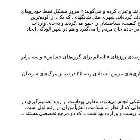
د تند و تیزی کرده و می‌گوید: «امروز مشکل فقط خودروهای
 کرده‌اند. شهری مثل شانگهای، که یکی از آلوده‌ترین
طح کیفیت، بساطشان را جمع می‌کردند و به‌جای واردات
ر جاده جان مردم را می‌گیرد و هم در شهر آلودگی ایجاد
اهسونی، عضو هیئت علمی دانشگاه علوم پزشکی شهید بهشتی نیز با ارائه گزارشی از وضعیت کیفیت هوای تهران، از افزایش ۴۰ درصدی روزهای «ناسالم برای گروه‌های حساس» و سه برابر
وی به تسنیم گفت: ۲۸ درصد از مرگ‌های ناشی از سکته مغزی، ۳۰ درصد از مرگ‌های بیماری‌های ایسکمیک قلبی، ۴۵ درصد از مرگ‌های بیماری‌های مزمن انسدادی ریه، ۲۴ درصد از مرگ‌های سرطان
کی انجام می‌شود، معاون بهداشت از روند تصمیم‌گیری در
الی که از نظر ما سلامت دانش‌آموزان در رتبه اول است.
 زیست و وزارت بهداشت ــ که دو مرجع تخصصی هستند ــ