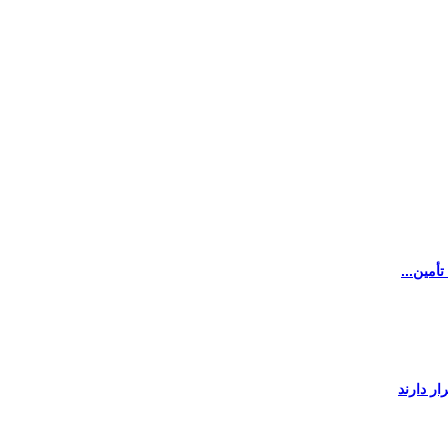
أمین...
ر دارند