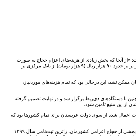
 در اطلاعیه روابط عمومی سازمان حج و زیارت در تشریح دلایل دونرخی شدن هزینه حج ۱۴۰۲، آمده است: «از آنجا که بخش زیادی از هزینه‌های اعزام حجاج به صورت
ارزی است، هزینه تمام‌شده حج در سال ۱۳۹۹ بر اساس نرخ ارز همان سال محاسبه شده و ارز موردنیاز اعزام آن‌ها بر مبنای نرخ هر دلار برابر حدود ۹۰ هزار ریال (۹ هزار تومان)‌ از بانک مرکزی بر
ممکن نشد، این درحالی بود که تمام هزینه‌های موردنیاز،
با دستگاه‌های ذی‌ربط برگزار شد و در نهایت تصمیم گرفته
ن‌ها نتوانستند اعزام شوند محدودیت اعمال شده از سوی دولت عربستان برای تمام کشورها بود که
برای حج سال ۱۴۰۲ نیز، طبق اعلام مقامات کشور عربستان به احتمال قوی سهمیه تخصیصی به کشورها به‌صورت کامل خواهد بود؛ لذا بخشی از حجاج اعزامی کشورمان، زائرین ثبت‌نامی سال ۱۳۹۹