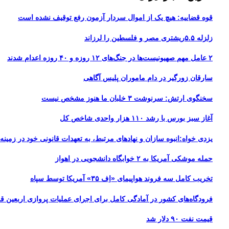
قوه قضاییه: هیچ یک از اموال سردار آزمون رفع توقیف نشده است
زلزله ۵.۵ریشتری مصر و فلسطین را لرزاند
۲ عامل مهم صهیونیست‌ها در جنگ‌های ۱۲ روزه و ۴۰ روزه اعدام شدند
سارقان زورگیر در دام ماموران پلیس آگاهی
سخنگوی ارتش: سرنوشت ۳ خلبان ما هنوز مشخص نیست
آغاز سبز بورس با رشد ۱۱۰ هزار واحدی شاخص کل
یزدی خواه:انبوه سازان و نهادهای مرتبط، به تعهدات قانونی خود در زمینه ت
حمله موشکی آمریکا به ۲ خوابگاه دانشجویی در اهواز
تخریب کامل سه فروند هواپیمای «اِف ۳۵» آمریکا توسط سپاه
فرودگاه‌های کشور در آمادگی کامل برای اجرای عملیات پروازی اربعین قرا
قیمت نفت ۹۰ دلار شد