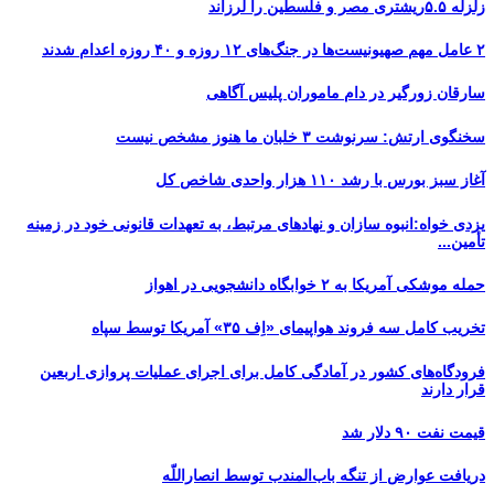
زلزله ۵.۵ریشتری مصر و فلسطین را لرزاند
۲ عامل مهم صهیونیست‌ها در جنگ‌های ۱۲ روزه و ۴۰ روزه اعدام شدند
سارقان زورگیر در دام ماموران پلیس آگاهی
سخنگوی ارتش: سرنوشت ۳ خلبان ما هنوز مشخص نیست
آغاز سبز بورس با رشد ۱۱۰ هزار واحدی شاخص کل
یزدی خواه:انبوه سازان و نهادهای مرتبط، به تعهدات قانونی خود در زمینه
تأمین...
حمله موشکی آمریکا به ۲ خوابگاه دانشجویی در اهواز
تخریب کامل سه فروند هواپیمای «اِف ۳۵» آمریکا توسط سپاه
فرودگاه‌های کشور در آمادگی کامل برای اجرای عملیات پروازی اربعین
قرار دارند
قیمت نفت ۹۰ دلار شد
دریافت عوارض از تنگه باب‌المندب توسط انصاراللّه