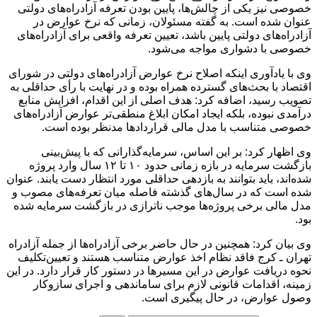
خصوصی نیز یکی از چالش‌ها، پایین بودن تعرفه آزادراه‌های دولتی
عنوان شده است. به گفته مسئولان، زمانی که نرخ عوارض در
آزادراه‌های دولتی پایین باشد، تعیین تعرفه واقعی برای آزادراه‌های
خصوصی با دشواری مواجه می‌شود.
وی با یادآوری اینکه اصلاح نرخ عوارض آزادراه‌های دولتی در شورای
اقتصاد با بحث‌های گسترده همراه بوده و در نهایت با رأی حداقلی به
تصویب رسید، اضافه کرد: هدف اصلی از این اقدام، افزایش منابع
درآمدی نبوده، بلکه ایجاد امکان ابلاغ منطقی‌تر عوارض آزادراه‌های
خصوصی متناسب با مدل مالی قراردادها مدنظر بوده است.
وی اظهار کرد: بر این اساس، سرمایه‌گذارانی که با پیش‌بینی
بازگشت سرمایه در بازه زمانی حدود ۱۰ تا ۱۲ سال وارد پروژه
شده‌اند، باید بتوانند به بازدهی حداقلی مورد انتظار دست یابند. عنوان
شده است که در سال‌های گذشته فاصله میان تعرفه‌های مصوب و
مدل مالی برخی پروژه‌ها موجب ناترازی در بازگشت سرمایه شده
بود.
وی بیان کرد: همچنین در حال حاضر برخی آزادراه‌ها از جمله آزادراه
تهران ـ کرج فاقد نظام اخذ عوارض متناسب هستند و تعیین‌تکلیف
نحوه دریافت عوارض در این مسیرها در دستور کار قرار دارد. در این
زمینه، اقدامات قانونی لازم برای ساماندهی و اجرای سازوکار
وصول عوارض، در حال پیگیری است.