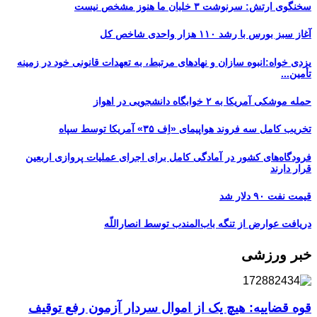
سخنگوی ارتش: سرنوشت ۳ خلبان ما هنوز مشخص نیست
آغاز سبز بورس با رشد ۱۱۰ هزار واحدی شاخص کل
یزدی خواه:انبوه سازان و نهادهای مرتبط، به تعهدات قانونی خود در زمینه
تأمین...
حمله موشکی آمریکا به ۲ خوابگاه دانشجویی در اهواز
تخریب کامل سه فروند هواپیمای «اِف ۳۵» آمریکا توسط سپاه
فرودگاه‌های کشور در آمادگی کامل برای اجرای عملیات پروازی اربعین
قرار دارند
قیمت نفت ۹۰ دلار شد
دریافت عوارض از تنگه باب‌المندب توسط انصاراللّه
خبر ورزشی
قوه قضاییه: هیچ یک از اموال سردار آزمون رفع توقیف