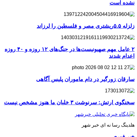
نشده است
زلزله ۵.۵ریشتری مصر و فلسطین را لرزاند
۲ عامل مهم صهیونیست‌ها در جنگ‌های ۱۲ روزه و ۴۰ روزه
اعدام شدند
سارقان زورگیر در دام ماموران پلیس آگاهی
سخنگوی ارتش: سرنوشت ۳ خلبان ما هنوز مشخص نیست
هلدینگ رسا نه ای خبر شهر
خبر فوری