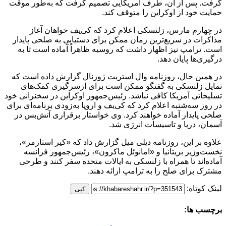
گرفت. پس از آن، طرف آمریکایی تصمیم گرفت که به‌طور موقت
حمایت خود از اوکراین را متوقف کند.
در چهارم مارس، زلنسکی اعلام کرد که کی‌یف خواهان آغاز
مذاکرات در سریع‌ترین زمان ممکن برای دستیابی به صلحی پایدار
است. ترامپ نیز اظهار داشت که روسیه ظاهراً آماده است تا به
درگیری‌ها پایان دهد.
در همین حال، روزنامه وال استریت ژورنال گزارش داده است که
تمایل زلنسکی به گفتگو ممکن است برای ازسرگیری کمک‌های
تسلیحاتی آمریکا کافی نباشد. رئیس‌جمهور اوکراین در سخنرانی خود
در روز سه‌شنبه اعلام کرد که کی‌یف و اروپا به‌زودی برنامه‌ای برای
صلحی پایدار آماده خواهند کرد. وی خواستار برقراری آتش‌بس در
آسمان، دریا و تاسیسات انرژی شد.
علاوه بر این، روزنامه دیلی میل گزارش داد که «کیر استارمر»،
نخست‌وزیر بریتانیا و «امانوئل ماکرون»، رئیس‌جمهور فرانسه
آماده‌اند تا همراه با زلنسکی به ایالات متحده سفر کنند و طرحی
مشترک برای صلح را به ترامپ ارائه دهند.
لینک کوتاه:
کپی
برچسب ها: